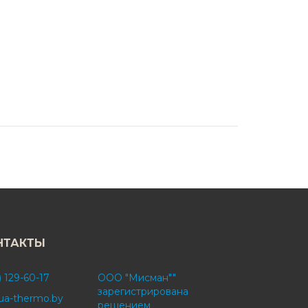
НТАКТЫ
) 129-60-17
ООО "Мисман""
зарегистрирована
ua-thermo.by
решением