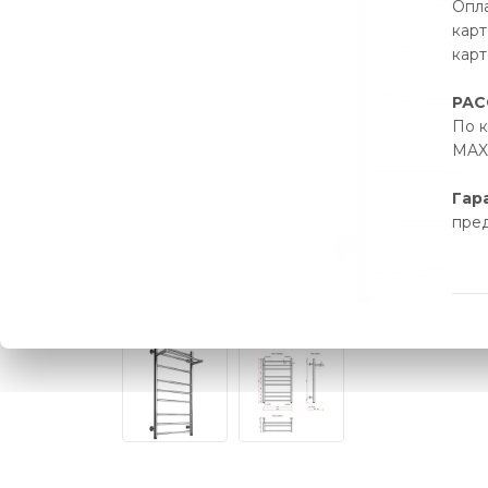
Опла
карт
карт
РАС
По к
MAX 
Гар
пре