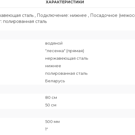
ХАРАКТЕРИСТИКИ
ржавеющая сталь , Подключение: нижнее , Посадочное (межос
ет: полированная сталь
водяной
"лесенка" (прямая)
нержавеющая сталь
нижнее
полированная сталь
Беларусь
80 см
50 см
500 мм
1"