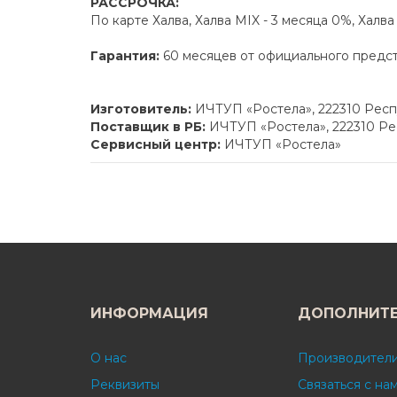
РАССРОЧКА:
По карте Халва, Халва MIX - 3 месяца 0%, Халв
Гарантия:
60 месяцев от официального предс
Изготовитель:
ИЧТУП «Ростела», 222310 Респу
Поставщик в РБ:
ИЧТУП «Ростела», 222310 Рес
Сервисный центр:
ИЧТУП «Ростела»
ИНФОРМАЦИЯ
ДОПОЛНИТ
О нас
Производител
Реквизиты
Связаться с на