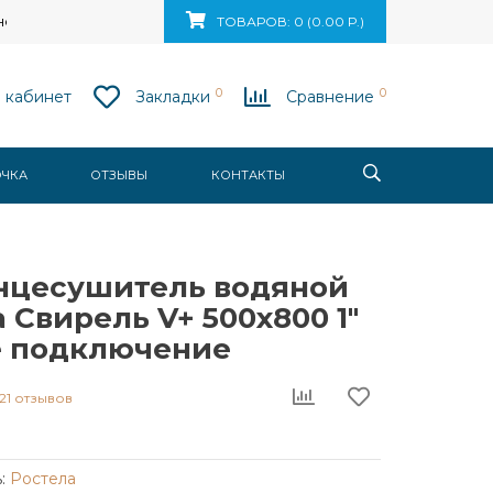
ск, ул. Ваупшасова, д. 10, пом. 131
ТОВАРОВ: 0 (0.00 Р.)
0
0
 кабинет
Закладки
Сравнение
ОЧКА
ОТЗЫВЫ
КОНТАКТЫ
нцесушитель водяной
 Свирель V+ 500x800 1"
 подключение
21 отзывов
:
Ростела