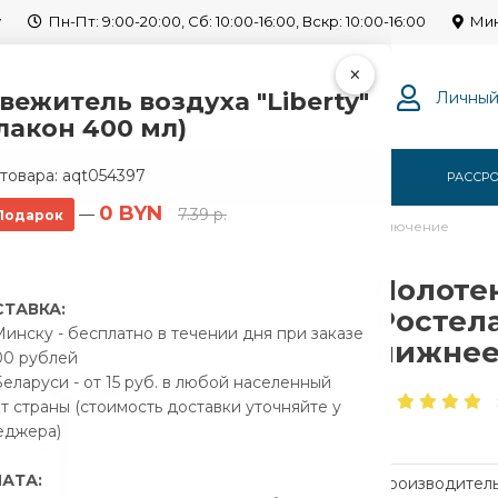
y
Пн-Пт: 9:00-20:00, Сб: 10:00-16:00, Вскр: 10:00-16:00
Мин
×
вежитель воздуха "Liberty"
Личный
лакон 400 мл)
товара:
aqt054397
Г
О НАС
ОПЛАТА
ДОСТАВКА
РАССР
0 BYN
—
7.39 р.
Подарок
водяной Ростела Свирель V+ 500x800 1" нижнее подключение
Полоте
ТАВКА:
Ростела
инску - бесплатно в течении дня при заказе
нижнее
00 рублей
еларуси - от 15 руб. в любой населенный
т страны (стоимость доставки уточняйте у
еджера)
АТА:
Производитель