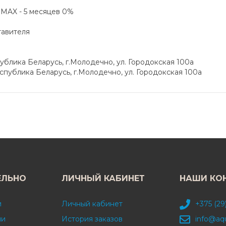
а MAX - 5 месяцев 0%
тавителя
блика Беларусь, г.Молодечно, ул. Городокская 100а
публика Беларусь, г.Молодечно, ул. Городокская 100а
ЕЛЬНО
ЛИЧНЫЙ КАБИНЕТ
НАШИ КО
и
Личный кабинет
+375 (29
ми
История заказов
info@aq