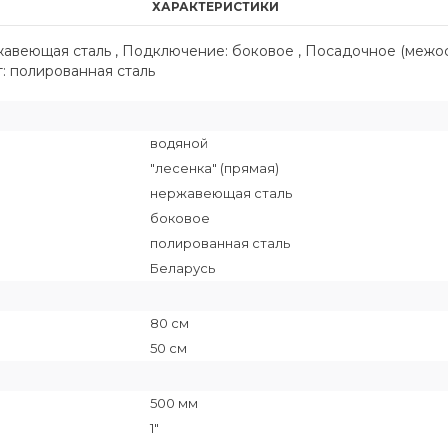
ХАРАКТЕРИСТИКИ
ржавеющая сталь , Подключение: боковое , Посадочное (межо
ет: полированная сталь
водяной
"лесенка" (прямая)
нержавеющая сталь
боковое
полированная сталь
Беларусь
80 см
50 см
500 мм
1"