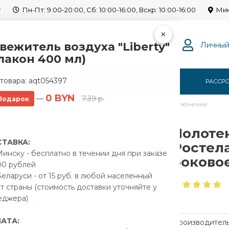
y
Пн-Пт: 9:00-20:00, Сб: 10:00-16:00, Вскр: 10:00-16:00
Мин
×
вежитель воздуха "Liberty"
Личный
лакон 400 мл)
товара:
aqt054397
Г
О НАС
ОПЛАТА
ДОСТАВКА
РАССР
0 BYN
—
7.39 р.
Подарок
водяной Ростела Свирель V 500х800 1" боковое подключение
Полоте
ТАВКА:
Ростела
инску - бесплатно в течении дня при заказе
боково
00 рублей
еларуси - от 15 руб. в любой населенный
т страны (стоимость доставки уточняйте у
еджера)
АТА:
Производитель