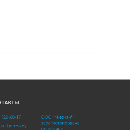
НТАКТЫ
) 129-60-17
ООО "Мисман""
зарегистрирована
ua-thermo.by
решением