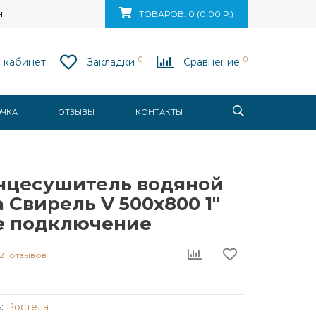
ск, ул. Ваупшасова, д. 10, пом. 131
ТОВАРОВ: 0 (0.00 Р.)
0
0
 кабинет
Закладки
Сравнение
ОЧКА
ОТЗЫВЫ
КОНТАКТЫ
нцесушитель водяной
 Свирель V 500х800 1"
е подключение
21 отзывов
:
Ростела