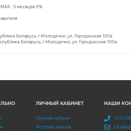
а MAX - 5 месяцев 0%
тавителя
блика Беларусь, г.Молодечно, ул. Городокская 100а
публика Беларусь, г.Молодечно, ул. Городокская 100а
ЕЛЬНО
ЛИЧНЫЙ КАБИНЕТ
НАШИ КО
и
Личный кабинет
+375 (29
ми
История заказов
info@aq