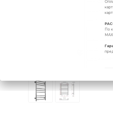
Опла
карт
карт
РАС
По к
MAX 
Гар
пре