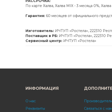
РАССРОЧКА:
По карте Халва, Халва MIX - 3 месяца 0%, Халв
Гарантия:
60 месяцев от официального предс
Изготовитель:
ИЧТУП «Ростела», 222310 Респу
Поставщик в РБ:
ИЧТУП «Ростела», 222310 Рес
Сервисный центр:
ИЧТУП «Ростела»
ИНФОРМАЦИЯ
ДОПОЛНИТ
О нас
Производител
Реквизиты
Связаться с на