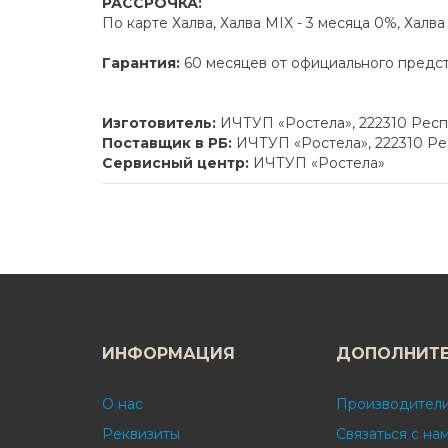
РАССРОЧКА:
По карте Халва, Халва MIX - 3 месяца 0%, Халв
Гарантия:
60 месяцев от официального предс
Изготовитель:
ИЧТУП «Ростела», 222310 Респу
Поставщик в РБ:
ИЧТУП «Ростела», 222310 Рес
Сервисный центр:
ИЧТУП «Ростела»
ИНФОРМАЦИЯ
ДОПОЛНИТ
О нас
Производител
Реквизиты
Связаться с на