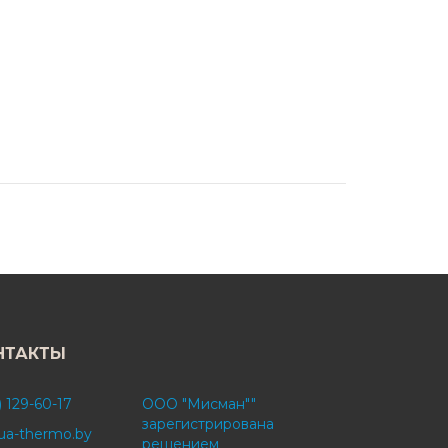
НТАКТЫ
) 129-60-17
ООО "Мисман""
зарегистрирована
ua-thermo.by
решением