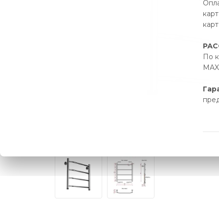
Опла
карт
карт
РАС
По к
MAX 
Гар
пре