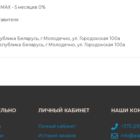
а MAX - 5 месяцев 0%
тавителя
блика Беларусь, г.Молодечно, ул. Городокская 100а
публика Беларусь, г.Молодечно, ул. Городокская 100а
ЕЛЬНО
ЛИЧНЫЙ КАБИНЕТ
НАШИ КО
и
Личный кабинет
+375 (29
ми
История заказов
info@aq