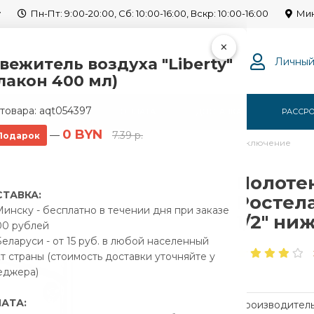
y
Пн-Пт: 9:00-20:00, Сб: 10:00-16:00, Вскр: 10:00-16:00
Мин
×
вежитель воздуха "Liberty"
Личный
лакон 400 мл)
товара:
aqt054397
Г
О НАС
ОПЛАТА
ДОСТАВКА
РАССР
0 BYN
—
7.39 р.
Подарок
водяной Ростела Трапеция 500x600/4 1/2" нижнее подключение
Полоте
ТАВКА:
Ростела
инску - бесплатно в течении дня при заказе
1/2" н
00 рублей
еларуси - от 15 руб. в любой населенный
т страны (стоимость доставки уточняйте у
еджера)
АТА:
Производитель