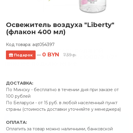
Освежитель воздуха "Liberty"
(флакон 400 мл)
Код товара:
aqt054397
Полотенцесушитель водяной
0 BYN
—
7.39 р.
Подарок
Ростела Трапеция 500x1000/9 1/2"
нижнее подключение
3 отзывов
ДОСТАВКА:
Производитель:
Ростела
По Минску - бесплатно в течении дня при заказе от
Код Товара: qprod_50795
100 рублей
По Беларуси - от 15 руб. в любой населенный пункт
страны (стоимость доставки уточняйте у менеджера)
-5%
ПРОМОКОД "ЛЕТО"
ОПЛАТА:
Оплатить за товар можно наличными, банковской
26.98 р.
Экономия