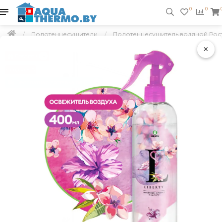
0
0
Полотенцесушители
Полотенцесушитель водяной Рост
×
Подарок
Скидка 5 %
Бесплатная доставка по РБ