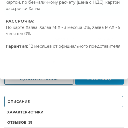
картой, по безналичному расчету (цена с НДС), картой
Позвонить и назвать промокод
рассрочки Халва
РАССРОЧКА:
В наличии
По карте Халва, Халва MIX - 3 месяца 0%, Халва MAX - 5
месяцев 0%
Новая цена
Старая цена
Экономия
511.00 р.
537.98 р.
26.98 р.
Гарантия:
12 месяцев от официального представителя
-
+
КУПИТЬ В 1 КЛИК
В КОРЗИНУ
ОПИСАНИЕ
ХАРАКТЕРИСТИКИ
ОТЗЫВОВ (3)