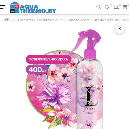
0
0
Полотенцесушители
Полотенцесушитель водяной Рост
×
Подарок
Скидка 5 %
Бесплатно по Минску