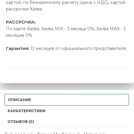
Позвонить и назвать промокод
картой, по безналичному расчету (цена с НДС), картой
рассрочки Халва
В наличии
РАССРОЧКА:
По карте Халва, Халва MIX - 3 месяца 0%, Халва MAX - 5
Новая цена
Старая цена
Экономия
месяцев 0%
388.00 р.
408.40 р.
20.40 р.
Гарантия:
12 месяцев от официального представителя
-
+
КУПИТЬ В 1 КЛИК
В КОРЗИНУ
ОПИСАНИЕ
ХАРАКТЕРИСТИКИ
ОТЗЫВОВ (0)