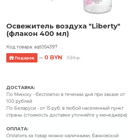
Освежитель воздуха "Liberty"
(флакон 400 мл)
Код товара:
aqt054397
Полотенцесушитель водяной
0 BYN
—
7.39 р.
Подарок
Ростела Твист 500x800
0 отзывов
Производитель:
Ростела
ДОСТАВКА:
Код Товара: qprod_50773
По Минску - бесплатно в течении дня при заказе от
100 рублей
По Беларуси - от 15 руб. в любой населенный пункт
страны (стоимость доставки уточняйте у менеджера)
-5%
ПРОМОКОД "ЛЕТО"
ОПЛАТА:
20.40 р.
Экономия
Оплатить за товар можно наличными, банковской