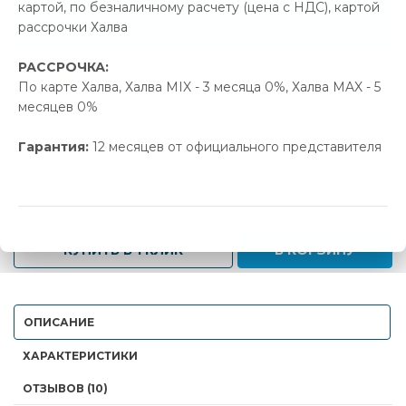
картой, по безналичному расчету (цена с НДС), картой
Позвонить и назвать промокод
рассрочки Халва
РАССРОЧКА:
В наличии
По карте Халва, Халва MIX - 3 месяца 0%, Халва MAX - 5
месяцев 0%
Новая цена
Старая цена
Экономия
248.00 р.
260.99 р.
12.99 р.
Гарантия:
12 месяцев от официального представителя
-
+
КУПИТЬ В 1 КЛИК
В КОРЗИНУ
ОПИСАНИЕ
ХАРАКТЕРИСТИКИ
ОТЗЫВОВ (10)