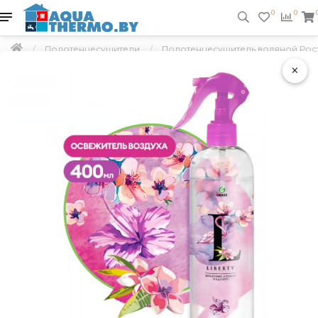
0
0
Полотенцесушители
Полотенцесушитель водяной Рост
×
Подарок
Скидка 5 %
Бесплатно по Минску