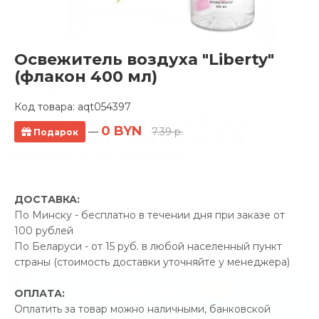
Освежитель воздуха "Liberty"
(флакон 400 мл)
Код товара:
aqt054397
Полотенцесушитель водяной
0 BYN
—
7.39 р.
Подарок
Ростела Виктория 400x600/4 1"
нижнее подключение
10 отзывов
ДОСТАВКА:
Производитель:
Ростела
По Минску - бесплатно в течении дня при заказе от
Код Товара: aqt055530
100 рублей
По Беларуси - от 15 руб. в любой населенный пункт
страны (стоимость доставки уточняйте у менеджера)
-5%
ПРОМОКОД "ЛЕТО"
ОПЛАТА:
Оплатить за товар можно наличными, банковской
12.99 р.
Экономия