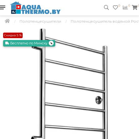
0
0
Полотенцесушители
Полотенцесушитель водяной Рост
Скидка 5 %
Бесплатно по Минску