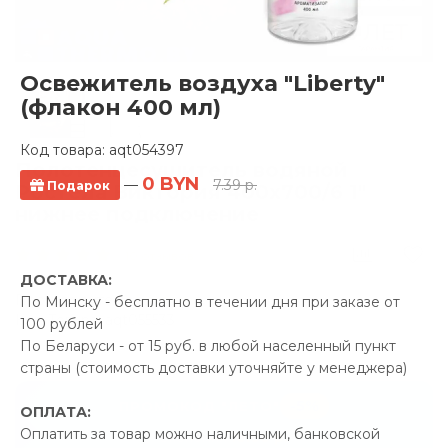
Освежитель воздуха "Liberty"
(флакон 400 мл)
Код товара:
aqt054397
Полотенцесушитель водяной
0 BYN
—
7.39 р.
Подарок
Ростела Виктория 400x700/6 1"
нижнее подключение
10 отзывов
ДОСТАВКА:
Производитель:
Ростела
По Минску - бесплатно в течении дня при заказе от
Код Товара: aqt055533
100 рублей
По Беларуси - от 15 руб. в любой населенный пункт
страны (стоимость доставки уточняйте у менеджера)
-5%
ПРОМОКОД "ЛЕТО"
ОПЛАТА:
Оплатить за товар можно наличными, банковской
16.66 р.
Экономия