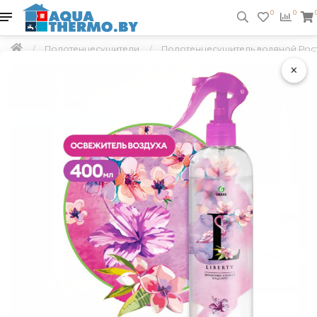
0
0
Полотенцесушители
Полотенцесушитель водяной Рост
×
Подарок
Скидка 5 %
Бесплатно по Минску