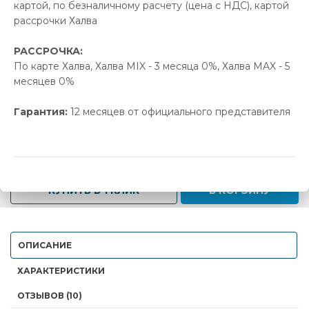
картой, по безналичному расчету (цена с НДС), картой
Позвонить и назвать промокод
рассрочки Халва
РАССРОЧКА:
В наличии
По карте Халва, Халва MIX - 3 месяца 0%, Халва MAX - 5
месяцев 0%
Новая цена
Старая цена
Экономия
568.00 р.
598.29 р.
30.29 р.
Гарантия:
12 месяцев от официального представителя
-
+
КУПИТЬ В 1 КЛИК
В КОРЗИНУ
ОПИСАНИЕ
ХАРАКТЕРИСТИКИ
ОТЗЫВОВ (10)