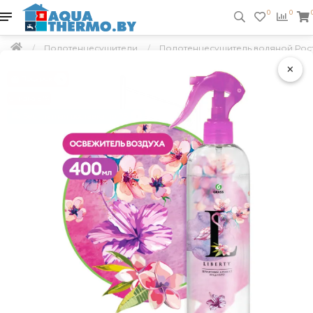
0
0
Полотенцесушители
Полотенцесушитель водяной Рост
×
Подарок
Скидка 5 %
Бесплатная доставка по РБ