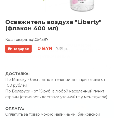
Освежитель воздуха "Liberty"
(флакон 400 мл)
Код товара:
aqt054397
Полотенцесушитель водяной
0 BYN
—
7.39 р.
Подарок
Ростела Виктория 500x1200/11 1"
боковое подключение
10 отзывов
ДОСТАВКА:
Производитель:
Ростела
По Минску - бесплатно в течении дня при заказе от
Код Товара: aqt050860
100 рублей
По Беларуси - от 15 руб. в любой населенный пункт
страны (стоимость доставки уточняйте у менеджера)
-5%
ПРОМОКОД "ЛЕТО"
ОПЛАТА:
Оплатить за товар можно наличными, банковской
30.29 р.
Экономия