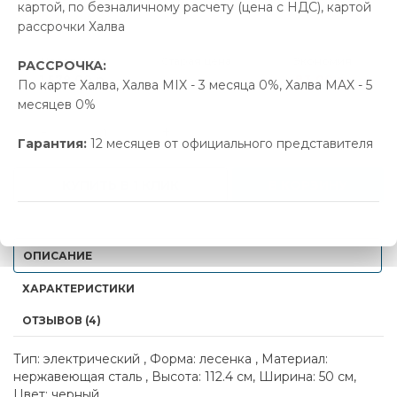
картой, по безналичному расчету (цена с НДС), картой
В наличии
рассрочки Халва
Новая цена
Старая цена
Экономия
РАССРОЧКА:
1 579.00 р.
1 662.00 р.
83.00 р.
По карте Халва, Халва MIX - 3 месяца 0%, Халва MAX - 5
месяцев 0%
-
+
Гарантия:
12 месяцев от официального представителя
КУПИТЬ В 1 КЛИК
В КОРЗИНУ
ОПИСАНИЕ
ХАРАКТЕРИСТИКИ
ОТЗЫВОВ (4)
Тип: электрический , Форма: лесенка , Материал:
нержавеющая сталь , Высота: 112.4 см, Ширина: 50 см,
Цвет: черный