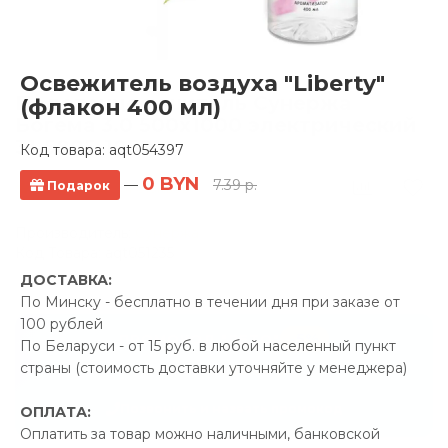
Освежитель воздуха "Liberty"
Полотенцесушитель Сунержа
(флакон 400 мл)
Богема 3.0 500x1000 электрический
31-5805-1050
Код товара:
aqt054397
0 BYN
—
7.39 р.
Подарок
4 отзывов
Производитель:
Сунержа
Код Товара: aqt051235
ДОСТАВКА:
По Минску - бесплатно в течении дня при заказе от
100 рублей
-5%
ПРОМОКОД "ЛЕТО"
По Беларуси - от 15 руб. в любой населенный пункт
страны (стоимость доставки уточняйте у менеджера)
83.00 р.
Экономия
Позвонить и назвать промокод
ОПЛАТА:
Оплатить за товар можно наличными, банковской