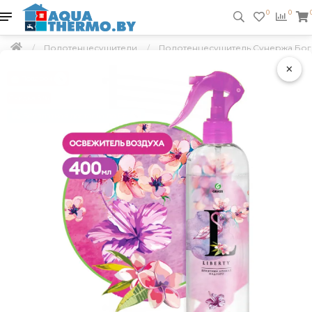
0
0
Полотенцесушители
Полотенцесушитель Сунержа Богем
×
Подарок
Скидка 5 %
Бесплатная доставка по РБ