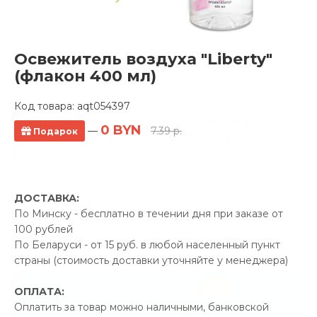
Освежитель воздуха "Liberty"
(флакон 400 мл)
Код товара:
aqt054397
Полотенцесушитель Сунержа
0 BYN
—
7.39 р.
Подарок
Богема+ прямая 1000х300 071-0220-
1030
4 отзывов
ДОСТАВКА:
Производитель:
Сунержа
По Минску - бесплатно в течении дня при заказе от
Код Товара: aqt053700
100 рублей
По Беларуси - от 15 руб. в любой населенный пункт
страны (стоимость доставки уточняйте у менеджера)
-5%
ПРОМОКОД "ЛЕТО"
ОПЛАТА:
Оплатить за товар можно наличными, банковской
114.00 р.
Экономия