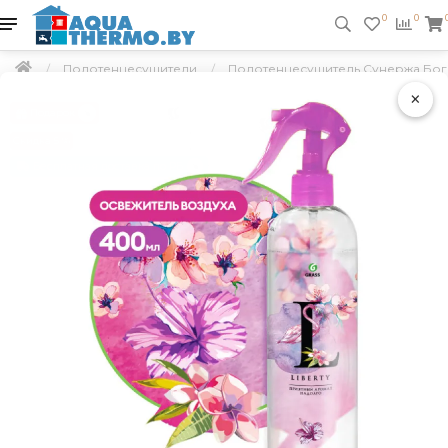
0
0
Полотенцесушители
Полотенцесушитель Сунержа Боге
×
Подарок
Скидка 5 %
Бесплатная доставка по РБ