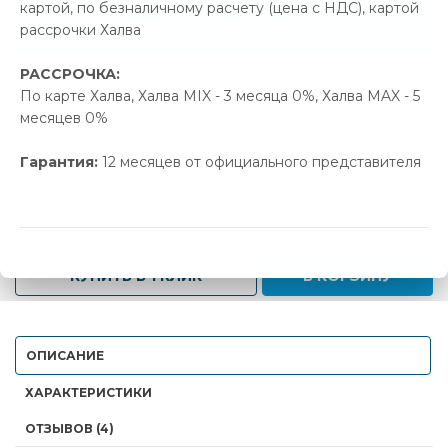
картой, по безналичному расчету (цена с НДС), картой
Позвонить и назвать промокод
рассрочки Халва
РАССРОЧКА:
В наличии
По карте Халва, Халва MIX - 3 месяца 0%, Халва MAX - 5
месяцев 0%
Новая цена
Старая цена
Экономия
2 162.00 р.
2 276.00 р.
114.00 р.
Гарантия:
12 месяцев от официального представителя
-
+
КУПИТЬ В 1 КЛИК
В КОРЗИНУ
ОПИСАНИЕ
ХАРАКТЕРИСТИКИ
ОТЗЫВОВ (4)