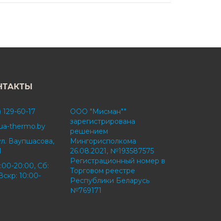
НТАКТЫ
) 129-60-17
ООО "Мисман""
зарегистрирована
ua-thermo.by
решением
ул. Ваупшасова,
Мингорисполкома
1
26.08.2021, №193587575
Регистрационный номер в
:00-20:00, Сб:
Торговом реестре
Вскр: 10:00-
Республики Беларусь
№769171