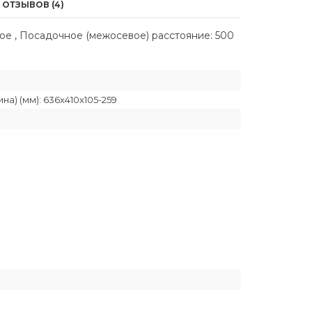
ОТЗЫВОВ (4)
ное , Посадочное (межосевое) расстояние: 500
а) (мм): 636x410x105-259