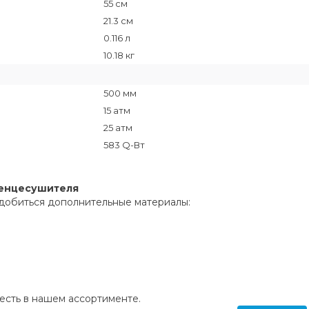
55 см
21.3 см
0.116 л
10.18 кг
500 мм
15 атм
25 атм
583 Q-Вт
тенцесушителя
добиться дополнительные материалы:
сть в нашем ассортименте.