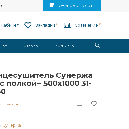
ск, ул. Ваупшасова, д. 10, пом. 131
ТОВАРОВ: 0 (0.00 Р.)
0
0
 кабинет
Закладки
Сравнение
ОЧКА
ОТЗЫВЫ
КОНТАКТЫ
нцесушитель Сунержа
с полкой+ 500x1000 31-
50
4 отзывов
:
Сунержа