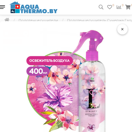
0
0
Полотенцесушители
Полотенцесушитель Сунержа Галан
×
Подарок
Скидка 5 %
Бесплатная доставка по РБ