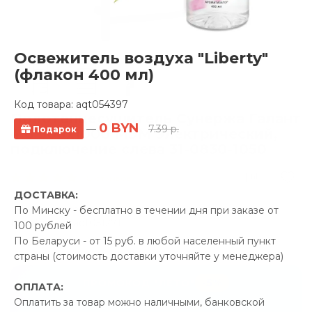
Освежитель воздуха "Liberty"
(флакон 400 мл)
Код товара:
aqt054397
Полотенцесушитель Сунержа Галант
0 BYN
—
7.39 р.
Подарок
4.0 500x1000 МЭМ электрический,
подключение слева 31-0830-1050
8 отзывов
ДОСТАВКА:
Производитель:
Сунержа
По Минску - бесплатно в течении дня при заказе от
Код Товара: aqt051271
100 рублей
По Беларуси - от 15 руб. в любой населенный пункт
страны (стоимость доставки уточняйте у менеджера)
-5%
ПРОМОКОД "ЛЕТО"
ОПЛАТА:
Оплатить за товар можно наличными, банковской
64.00 р.
Экономия