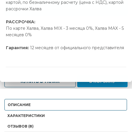
картой, по безналичному расчету (цена с НДС), картой
Позвонить и назвать промокод
рассрочки Халва
РАССРОЧКА:
В наличии
По карте Халва, Халва MIX - 3 месяца 0%, Халва MAX - 5
месяцев 0%
Новая цена
Старая цена
Экономия
1 214.00 р.
1 278.00 р.
64.00 р.
Гарантия:
12 месяцев от официального представителя
-
+
КУПИТЬ В 1 КЛИК
В КОРЗИНУ
ОПИСАНИЕ
ХАРАКТЕРИСТИКИ
ОТЗЫВОВ (8)