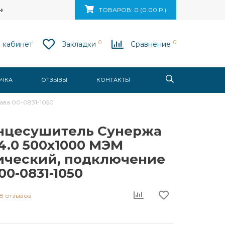
ск, ул. Ваупшасова, д. 10, пом. 131
ТОВАРОВ: 0 (0.00 Р.)
0
0
 кабинет
Закладки
Сравнение
ОЧКА
ОТЗЫВЫ
КОНТАКТЫ
ва 00-0831-1050
нцесушитель Сунержа
4.0 500x1000 МЭМ
ический, подключение
00-0831-1050
8 отзывов