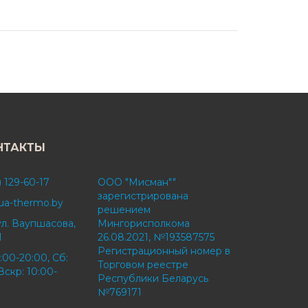
НТАКТЫ
) 129-60-17
ООО "Мисман""
зарегистрирована
ua-thermo.by
решением
ул. Ваупшасова,
Мингорисполкома
1
26.08.2021, №193587575
Регистрационный номер в
:00-20:00, Сб:
Торговом реестре
Вскр: 10:00-
Республики Беларусь
№769171