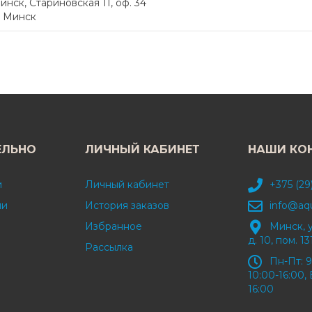
инск, Стариновская 11, оф. 34
. Минск
ЕЛЬНО
ЛИЧНЫЙ КАБИНЕТ
НАШИ КО
и
Личный кабинет
+375 (29
ми
История заказов
info@aq
Избранное
Минск, 
д. 10, пом. 13
Рассылка
Пн-Пт: 9
10:00-16:00, 
16:00