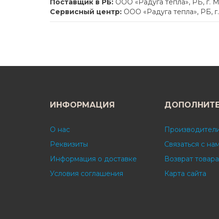
Поставщик в РБ:
ООО «Радуга тепла», РБ, г. М
Сервисный центр:
ООО «Радуга тепла», РБ, г
ИНФОРМАЦИЯ
ДОПОЛНИТ
О нас
Производител
Реквизиты
Связаться с на
Информация о доставке
Возврат товара
Условия соглашения
Карта сайта