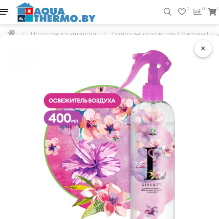
0
0
Полотенцесушители
Полотенцесушитель Сунержа Гала
×
Подарок
Скидка 5 %
Бесплатная доставка по РБ