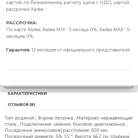
картой, по безналичному расчету (цена с НДС), картой
рассрочки Халва
Новая цена
Старая цена
Экономия
1 119.00 р.
1 178.00 р.
59.00 р.
РАССРОЧКА:
По карте Халва, Халва MIX - 3 месяца 0%, Халва MAX - 5
месяцев 0%
-
+
Гарантия:
12 месяцев от официального представителя
КУПИТЬ В 1 КЛИК
В КОРЗИНУ
ОПИСАНИЕ
ХАРАКТЕРИСТИКИ
ОТЗЫВОВ (8)
Тип: водяной , Форма: лесенка , Материал: нержавеющая
сталь , Подключение: нижнее, боковое, диагональное ,
Посадочное (межосевое) расстояние: 500 мм,
Посадочный диаметр: 3/4, 1/2 ", Высота: 66.2 см, Ширина: