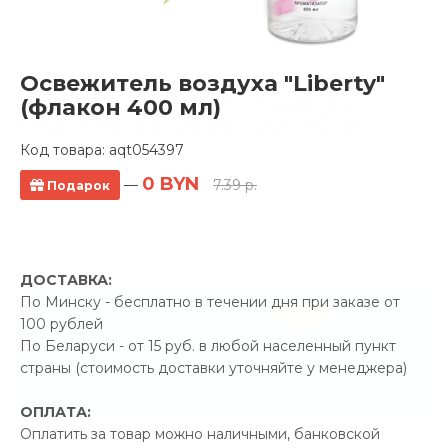
Освежитель воздуха "Liberty"
Полотенцесушитель Сунержа
(флакон 400 мл)
Галант+ 600х500 30-0200-6050
Код товара:
aqt054397
8 отзывов
0 BYN
—
7.39 р.
Подарок
Производитель:
Сунержа
Код Товара: aqt053633
ДОСТАВКА:
По Минску - бесплатно в течении дня при заказе от
-5%
ПРОМОКОД "ЛЕТО"
100 рублей
По Беларуси - от 15 руб. в любой населенный пункт
59.00 р.
Экономия
страны (стоимость доставки уточняйте у менеджера)
Позвонить и назвать промокод
ОПЛАТА:
Оплатить за товар можно наличными, банковской
В наличии