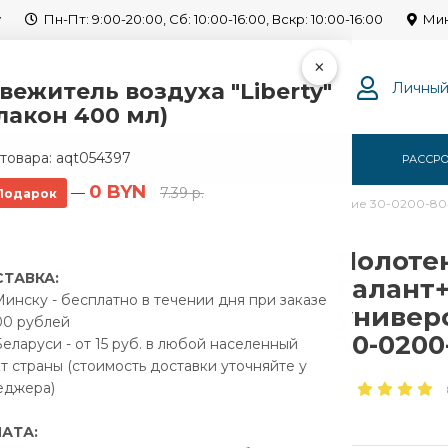
y
Пн-Пт: 9:00-20:00, Сб: 10:00-16:00, Вскр: 10:00-16:00
Мин
×
вежитель воздуха "Liberty"
Личный
лакон 400 мл)
товара:
aqt054397
Г
О НАС
ОПЛАТА
ДОСТАВКА
РАССР
0 BYN
—
7.39 р.
Подарок
Сунержа Галант+ 400x800 универсальное подключение 30-0200-8
Полоте
ТАВКА:
Галант
инску - бесплатно в течении дня при заказе
универ
00 рублей
30-0200
еларуси - от 15 руб. в любой населенный
т страны (стоимость доставки уточняйте у
еджера)
АТА: