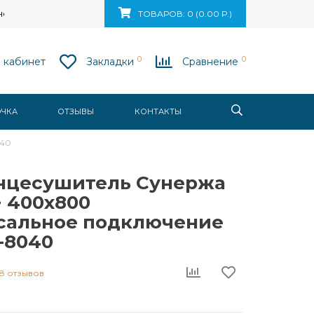
ск, ул. Ваупшасова, д. 10, пом. 131
ТОВАРОВ: 0 (0.00 Р.)
0
0
 кабинет
Закладки
Сравнение
ОЧКА
ОТЗЫВЫ
КОНТАКТЫ
040
нцесушитель Сунержа
+ 400x800
сальное подключение
-8040
8 отзывов