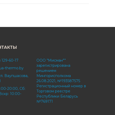
НТАКТЫ
) 129-60-17
ООО "Мисман""
зарегистрирована
ua-thermo.by
решением
ул. Ваупшасова,
Мингорисполкома
1
26.08.2021, №193587575
Регистрационный номер в
:00-20:00, Сб:
Торговом реестре
Вскр: 10:00-
Республики Беларусь
№769171