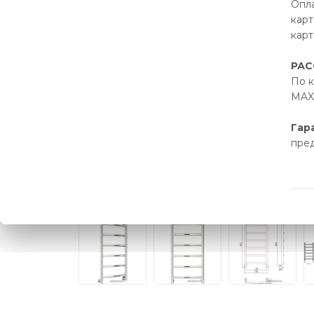
Опла
карт
карт
РАС
По к
MAX 
Гар
пре