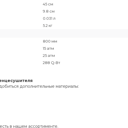
45 см
9.8 см
0.031 л
5.2 кг
800 мм
15 атм
25 атм
288 Q-Вт
тенцесушителя
добиться дополнительные материалы:
сть в нашем ассортименте.