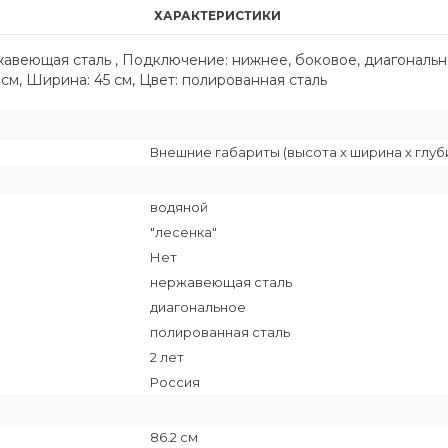
ХАРАКТЕРИСТИКИ
ржавеющая сталь , Подключение: нижнее, боковое, диагональ
2 см, Ширина: 45 см, Цвет: полированная сталь
Внешние габариты (высота х ширина х глубин
водяной
"лесенка"
Нет
нержавеющая сталь
диагональное
полированная сталь
2 лет
Россия
86.2 см