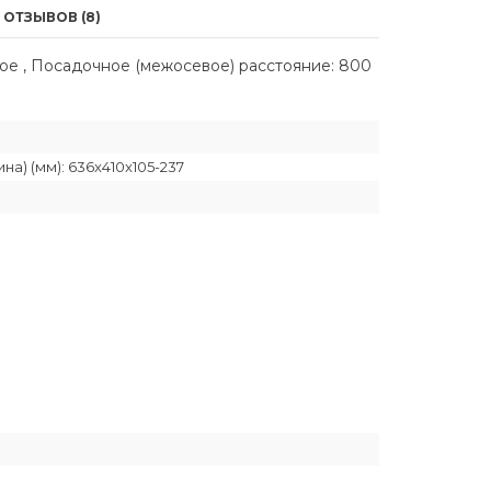
ОТЗЫВОВ (8)
ное , Посадочное (межосевое) расстояние: 800
а) (мм): 636x410x105-237