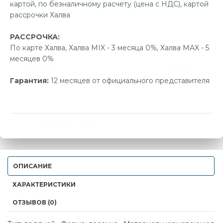
Позвонить и назвать промокод
картой, по безналичному расчету (цена с НДС), картой
рассрочки Халва
В наличии
РАССРОЧКА:
По карте Халва, Халва MIX - 3 месяца 0%, Халва MAX - 5
Новая цена
Старая цена
Экономия
месяцев 0%
2 162.00 р.
2 276.00 р.
114.00 р.
Гарантия:
12 месяцев от официального представителя
-
+
КУПИТЬ В 1 КЛИК
В КОРЗИНУ
ОПИСАНИЕ
ХАРАКТЕРИСТИКИ
ОТЗЫВОВ (0)