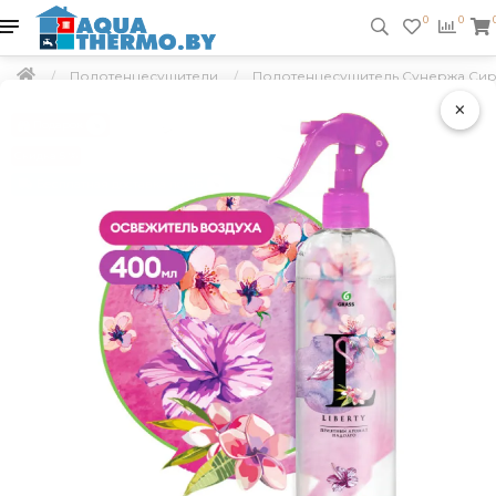
0
0
Полотенцесушители
Полотенцесушитель Сунержа Сиро
×
Подарок
Скидка 5 %
Бесплатная доставка по РБ