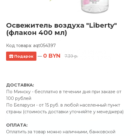
Освежитель воздуха "Liberty"
(флакон 400 мл)
Код товара:
aqt054397
Полотенцесушитель Сунержа
0 BYN
—
7.39 р.
Подарок
Сирокко 500x1200 00-0253-1250
0 отзывов
Производитель:
Сунержа
ДОСТАВКА:
Код Товара: aqt051198
По Минску - бесплатно в течении дня при заказе от
100 рублей
По Беларуси - от 15 руб. в любой населенный пункт
страны (стоимость доставки уточняйте у менеджера)
-5%
ПРОМОКОД "ЛЕТО"
ОПЛАТА:
114.00 р.
Экономия
Оплатить за товар можно наличными, банковской