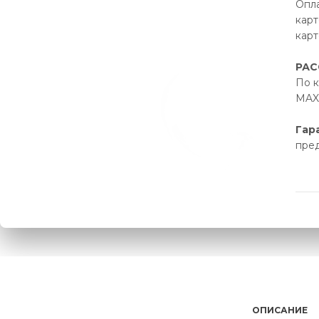
Опла
карт
карт
РАС
По к
MAX 
Гар
пре
ОПИСАНИЕ