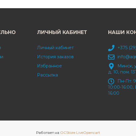
ЕЛЬНО
ЛИЧНЫЙ КАБИНЕТ
НАШИ КО
и
Личный кабинет
+375 (29
ми
История заказов
info@aq
Избранное
Минск, 
д. 10, пом. 13
Рассылка
Пн-Пт: 9
10:00-16:00, 
16:00
Работает на
OCStore LiveOpencart