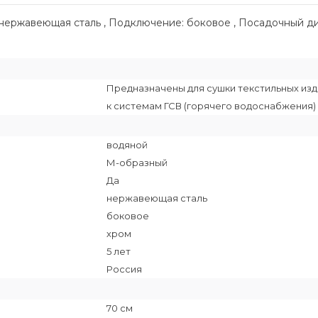
нержавеющая сталь , Подключение: боковое , Посадочный диаме
Предназначены для сушки текстильных изд
к системам ГСВ (горячего водоснабжения) и
водяной
М-образный
Да
нержавеющая сталь
боковое
хром
5 лет
Россия
70 см