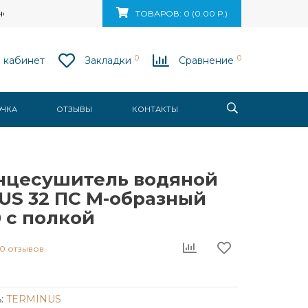
ск, ул. Ваупшасова, д. 10, пом. 131
ТОВАРОВ: 0 (0.00 Р.)
0
0
 кабинет
Закладки
Сравнение
ОЧКА
ОТЗЫВЫ
КОНТАКТЫ
нцесушитель водяной
US 32 ПС М-образный
 с полкой
0 отзывов
:
TERMINUS