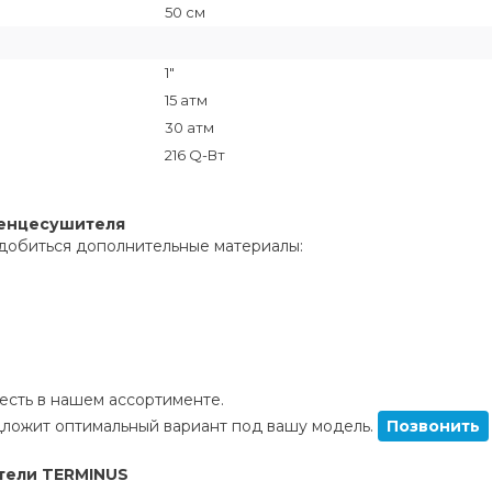
50 см
1"
15 атм
30 атм
216 Q-Вт
тенцесушителя
добиться дополнительные материалы:
сть в нашем ассортименте.
ложит оптимальный вариант под вашу модель.
Позвонить
тели TERMINUS