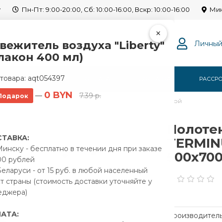
y
Пн-Пт: 9:00-20:00, Сб: 10:00-16:00, Вскр: 10:00-16:00
Мин
×
вежитель воздуха "Liberty"
Личный
лакон 400 мл)
товара:
aqt054397
Г
О НАС
ОПЛАТА
ДОСТАВКА
РАССР
0 BYN
—
7.39 р.
Подарок
водяной TERMINUS 32 ПС М-образный 500x700 с полкой
Полоте
ТАВКА:
TERMIN
инску - бесплатно в течении дня при заказе
500x700
00 рублей
еларуси - от 15 руб. в любой населенный
т страны (стоимость доставки уточняйте у
еджера)
АТА:
Производитель