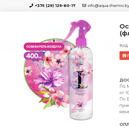
+375 (29) 129-60-17
info@aqua-thermo.b
Ос
(ф
Код 
КАТАЛОГ
БЛО
Полотенцесушители
Полотенцесушитель 
Подарок
ДОС
Скидка 5 %
По М
от 1
Бесплатно по Минску
По Б
пунк
мен
ОПЛ