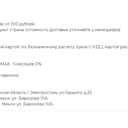
зе от 100 рублей
пункт страны (стоимость доставки уточняйте у менеджера)
й картой, по безналичному расчету (цена с НДС), картой ра
а MAX - 5 месяцев 0%
ставителя
я область г.Электросталь ул.Горького д.32
инск ул. Бирюзова 10А
 Минск ул. Бирюзова 10А