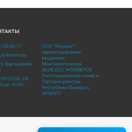
НТАКТЫ
) 129-60-17
ООО "Мисман""
зарегистрирована
ua-thermo.by
решением
ул. Ваупшасова,
Мингорисполкома
1
26.08.2021, №193587575
Регистрационный номер в
:00-20:00, Сб:
Торговом реестре
Вскр: 10:00-
Республики Беларусь
№769171