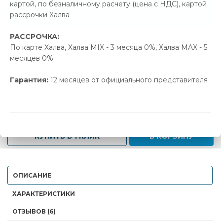
картой, по безналичному расчету (цена с НДС), картой
Позвонить и назвать промокод
рассрочки Халва
РАССРОЧКА:
В наличии
По карте Халва, Халва MIX - 3 месяца 0%, Халва MAX - 5
месяцев 0%
Новая цена
Старая цена
Экономия
456.00 р.
480.00 р.
24.00 р.
Гарантия:
12 месяцев от официального представителя
-
+
КУПИТЬ В 1 КЛИК
В КОРЗИНУ
ОПИСАНИЕ
ХАРАКТЕРИСТИКИ
ОТЗЫВОВ (6)