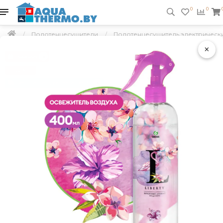
0
0
Полотенцесушители
Полотенцесушитель электрический
×
Подарок
Скидка 5 %
Бесплатная доставка по РБ