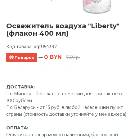
Освежитель воздуха "Liberty"
(флакон 400 мл)
Код товара:
aqt054397
Полотенцесушитель электрический
0 BYN
—
7.39 р.
Подарок
TERMINUS Аврора КС 500x800/8
белый, с quick touch
6 отзывов
ДОСТАВКА:
Производитель:
TERMINUS
По Минску - бесплатно в течении дня при заказе от
Код Товара: aqt055861
100 рублей
По Беларуси - от 15 руб. в любой населенный пункт
страны (стоимость доставки уточняйте у менеджера)
-5%
ПРОМОКОД "ЛЕТО"
ОПЛАТА:
Оплатить за товар можно наличными, банковской
24.00 р.
Экономия