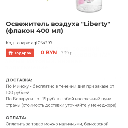
Освежитель воздуха "Liberty"
(флакон 400 мл)
Код товара:
aqt054397
Полотенцесушитель водяной
0 BYN
—
7.39 р.
Подарок
TERMINUS Аврора 500x800/8 1/2"
белый матовый, нижнее
подключение
6 отзывов
ДОСТАВКА:
По Минску - бесплатно в течении дня при заказе от
Производитель:
TERMINUS
100 рублей
Код Товара: aqt055784
По Беларуси - от 15 руб. в любой населенный пункт
страны (стоимость доставки уточняйте у менеджера)
ОПЛАТА:
-5%
ПРОМОКОД "ЛЕТО"
Оплатить за товар можно наличными, банковской