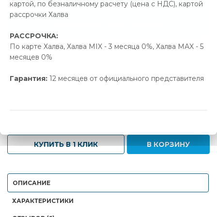
картой, по безналичному расчету (цена с НДС), картой
28.00 р.
Экономия
рассрочки Халва
Позвонить и назвать промокод
РАССРОЧКА:
По карте Халва, Халва MIX - 3 месяца 0%, Халва MAX - 5
В наличии
месяцев 0%
Новая цена
Старая цена
Экономия
Гарантия:
12 месяцев от официального представителя
542.00 р.
570.00 р.
28.00 р.
-
+
КУПИТЬ В 1 КЛИК
В КОРЗИНУ
ОПИСАНИЕ
ХАРАКТЕРИСТИКИ