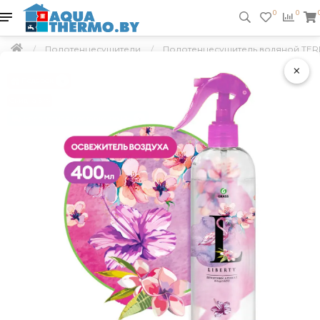
0
0
Полотенцесушители
Полотенцесушитель водяной TERM
×
Подарок
Скидка 5 %
Бесплатная доставка по РБ