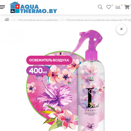
0
0
Полотенцесушители
Полотенцесушитель водяной TER
×
Подарок
Скидка 5 %
Бесплатно по Минску