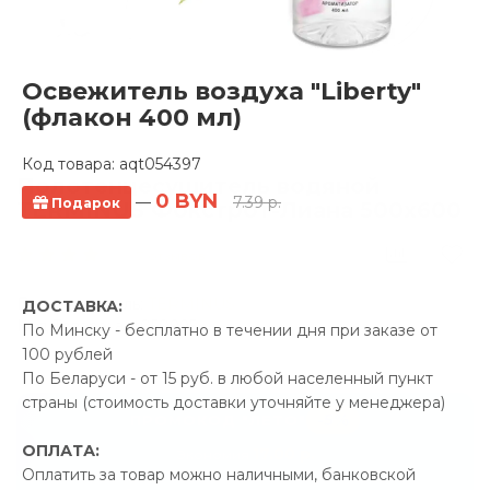
Освежитель воздуха "Liberty"
(флакон 400 мл)
Код товара:
aqt054397
Полотенцесушитель водяной
0 BYN
—
7.39 р.
Подарок
TERMINUS Фокстрот-Лиана 500x600
7 отзывов
Производитель:
TERMINUS
ДОСТАВКА:
Код Товара: aqt050995
По Минску - бесплатно в течении дня при заказе от
100 рублей
По Беларуси - от 15 руб. в любой населенный пункт
страны (стоимость доставки уточняйте у менеджера)
-5%
ПРОМОКОД "ЛЕТО"
ОПЛАТА:
17.00 р.
Экономия
Оплатить за товар можно наличными, банковской