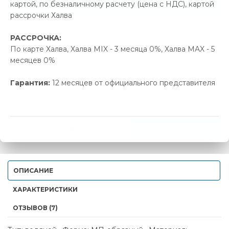
Позвонить и назвать промокод
картой, по безналичному расчету (цена с НДС), картой
рассрочки Халва
В наличии
РАССРОЧКА:
По карте Халва, Халва MIX - 3 месяца 0%, Халва MAX - 5
Новая цена
Старая цена
Экономия
месяцев 0%
328.00 р.
345.00 р.
17.00 р.
Гарантия:
12 месяцев от официального представителя
-
+
КУПИТЬ В 1 КЛИК
В КОРЗИНУ
ОПИСАНИЕ
ХАРАКТЕРИСТИКИ
ОТЗЫВОВ (7)