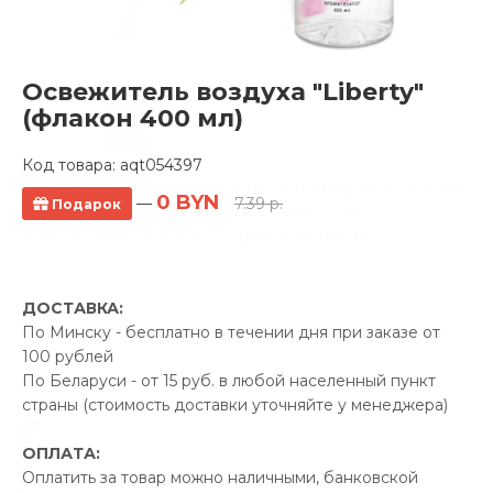
Освежитель воздуха "Liberty"
(флакон 400 мл)
Код товара:
aqt054397
Полотенцесушитель электрический
0 BYN
—
7.39 р.
Подарок
TERMINUS Классик 400x650/6
электрический с quick touch
19 отзывов
ДОСТАВКА:
Производитель:
TERMINUS
По Минску - бесплатно в течении дня при заказе от
Код Товара: aqt051006
100 рублей
По Беларуси - от 15 руб. в любой населенный пункт
страны (стоимость доставки уточняйте у менеджера)
-5%
ПРОМОКОД "ЛЕТО"
ОПЛАТА:
Оплатить за товар можно наличными, банковской
27.00 р.
Экономия