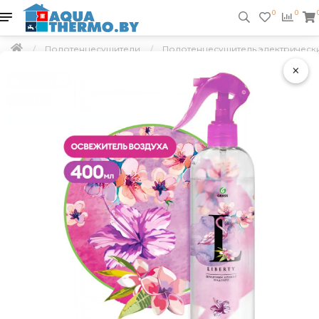
0
0
Полотенцесушители
Полотенцесушитель электрический
×
Подарок
Скидка 5 %
Бесплатная доставка по РБ