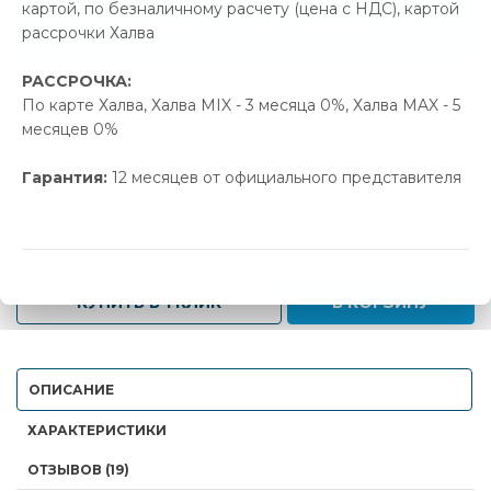
картой, по безналичному расчету (цена с НДС), картой
Позвонить и назвать промокод
рассрочки Халва
РАССРОЧКА:
В наличии
По карте Халва, Халва MIX - 3 месяца 0%, Халва MAX - 5
месяцев 0%
Новая цена
Старая цена
Экономия
508.00 р.
535.00 р.
27.00 р.
Гарантия:
12 месяцев от официального представителя
-
+
КУПИТЬ В 1 КЛИК
В КОРЗИНУ
ОПИСАНИЕ
ХАРАКТЕРИСТИКИ
ОТЗЫВОВ (19)