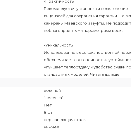
-Практичность
Рекомендуется установка и подключение 
лицензией для сохранения гарантии. Не в
как краны Маевского и муфты. Не подходит
неблагоприятными параметрами воды.
-Уникальность
Использование высококачественной нерж
обеспечивает долговечность и устойчивос
улучшает теплоотдачу и удобство сушки п
стандартных моделей. Читать дальше
водяной
"лесенка"
Нет
8 шт.
нержавеющая сталь
нижнее