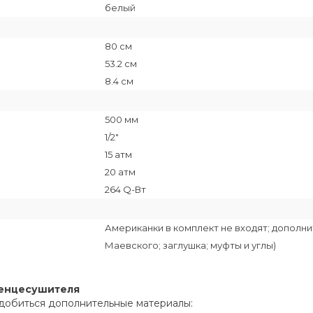
белый
80 см
53.2 см
8.4 см
500 мм
1/2"
15 атм
20 атм
264 Q-Вт
Американки в комплект не входят; дополн
Маевского; заглушка; муфты и углы)
тенцесушителя
добиться дополнительные материалы: