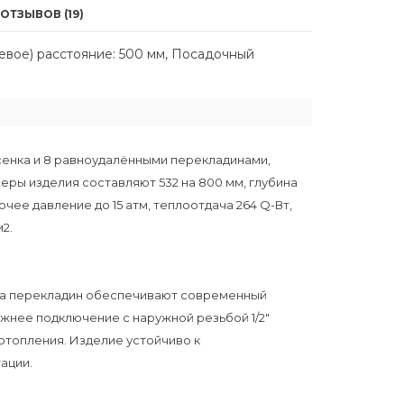
ОТЗЫВОВ (19)
евое) расстояние: 500 мм, Посадочный
енка и 8 равноудалёнными перекладинами,
ры изделия составляют 532 на 800 мм, глубина
чее давление до 15 атм, теплоотдача 264 Q-Вт,
2.
ма перекладин обеспечивают современный
ижнее подключение с наружной резьбой 1/2"
отопления. Изделие устойчиво к
ации.