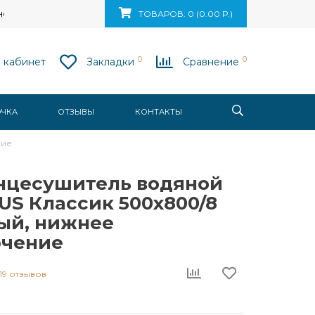
ск, ул. Ваупшасова, д. 10, пом. 131
ТОВАРОВ: 0 (0.00 Р.)
0
0
 кабинет
Закладки
Сравнение
ОЧКА
ОТЗЫВЫ
КОНТАКТЫ
ние
нцесушитель водяной
US Классик 500x800/8
лый, нижнее
чение
19 отзывов