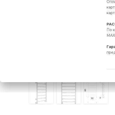
Опла
карт
карт
РАС
По к
MAX 
Гар
пре