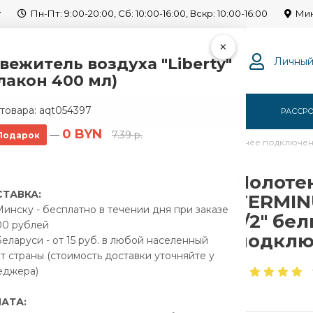
y
Пн-Пт: 9:00-20:00, Сб: 10:00-16:00, Вскр: 10:00-16:00
Мин
×
вежитель воздуха "Liberty"
Личный
лакон 400 мл)
товара:
aqt054397
Г
О НАС
ОПЛАТА
ДОСТАВКА
РАССР
0 BYN
—
7.39 р.
Подарок
водяной TERMINUS Классик 500x800/8 1/2" белый, нижнее подключе
Полоте
ТАВКА:
TERMIN
инску - бесплатно в течении дня при заказе
1/2" бе
00 рублей
подклю
еларуси - от 15 руб. в любой населенный
т страны (стоимость доставки уточняйте у
еджера)
АТА: