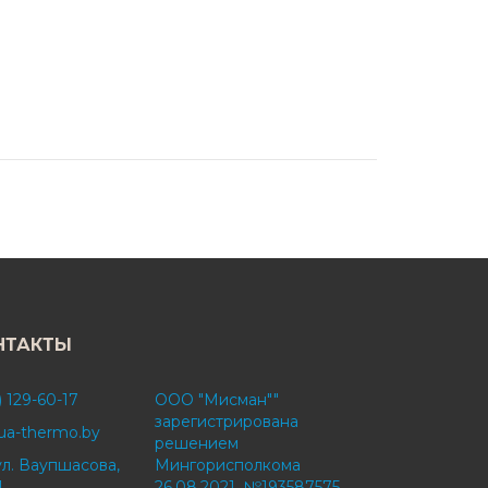
НТАКТЫ
) 129-60-17
ООО "Мисман""
зарегистрирована
ua-thermo.by
решением
ул. Ваупшасова,
Мингорисполкома
1
26.08.2021, №193587575