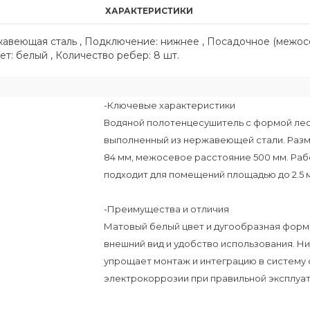
ХАРАКТЕРИСТИКИ
ржавеющая сталь , Подключение: нижнее , Посадочное (межос
вет: белый , Количество ребер: 8 шт.
-Ключевые характеристики
Водяной полотенцесушитель с формой лес
выполненный из нержавеющей стали. Разме
84 мм, межосевое расстояние 500 мм. Рабо
подходит для помещений площадью до 2.5 м
-Преимущества и отличия
Матовый белый цвет и дугообразная фор
внешний вид и удобство использования. Н
упрощает монтаж и интеграцию в систему 
электрокоррозии при правильной эксплуат