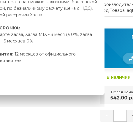
тить за товар можно наличными, банковской
Производитель
ой, по безналичному расчету (цена с НДС),
Код Товара: aq
ой рассрочки Халва
СРОЧКА:
арте Халва, Халва MIX - 3 месяца 0%, Халва
- 5 месяцев 0%
антия:
12 месяцев от официального
дставителя
В наличии
Новая цена
542.00 р
-