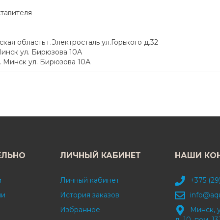
ставителя
я область г.Электросталь ул.Горького д.32
инск ул. Бирюзова 10А
 Минск ул. Бирюзова 10А
ЕЛЬНО
ЛИЧНЫЙ КАБИНЕТ
НАШИ КО
и
Личный кабинет
+375 (29
ми
История заказов
info@aq
Избранное
Минск, 
д. 10, пом. 13