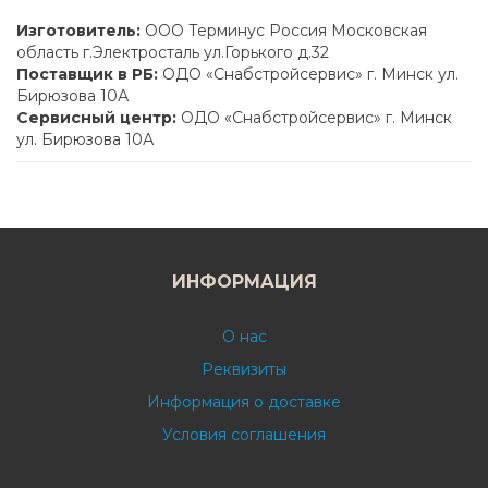
Изготовитель:
ООО Терминус Россия Московская
область г.Электросталь ул.Горького д.32
Поставщик в РБ:
ОДО «Снабстройсервис» г. Минск ул.
Бирюзова 10А
Сервисный центр:
ОДО «Снабстройсервис» г. Минск
ул. Бирюзова 10А
ИНФОРМАЦИЯ
О нас
Реквизиты
Информация о доставке
Условия соглашения