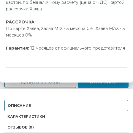
картой, по безналичному расчету (цена с НДС), картой
Позвонить и назвать промокод
рассрочки Халва
РАССРОЧКА:
В наличии
По карте Халва, Халва MIX - 3 месяца 0%, Халва MAX - 5
месяцев 0%
Новая цена
Старая цена
Экономия
494.00 р.
520.00 р.
26.00 р.
Гарантия:
12 месяцев от официального представителя
-
+
КУПИТЬ В 1 КЛИК
В КОРЗИНУ
ОПИСАНИЕ
ХАРАКТЕРИСТИКИ
ОТЗЫВОВ (0)