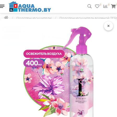
0
0
Полотенцесушители
Полотенцесушитель водяной TERM
×
Подарок
Скидка 5 %
Бесплатная доставка по РБ