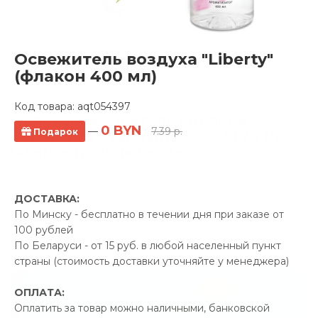
Освежитель воздуха "Liberty"
(флакон 400 мл)
Код товара:
aqt054397
Полотенцесушитель водяной
0 BYN
—
7.39 р.
Подарок
TERMINUS Стандарт 500x800/8 1/2"
нижнее подключение
0 отзывов
ДОСТАВКА:
Производитель:
TERMINUS
По Минску - бесплатно в течении дня при заказе от
Код Товара: aqt055948
100 рублей
По Беларуси - от 15 руб. в любой населенный пункт
страны (стоимость доставки уточняйте у менеджера)
-5%
ПРОМОКОД "ЛЕТО"
ОПЛАТА:
Оплатить за товар можно наличными, банковской
26.00 р.
Экономия