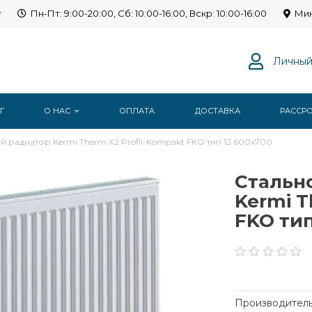
y
Пн-Пт: 9:00-20:00, Сб: 10:00-16:00, Вскр: 10:00-16:00
Мин
Личный
Г
О НАС
ОПЛАТА
ДОСТАВКА
РАССР
 радиатор Kermi Therm X2 Profil-Kompakt FKO тип 12 600x700
Стальн
Kermi T
FKO тип
Производитель