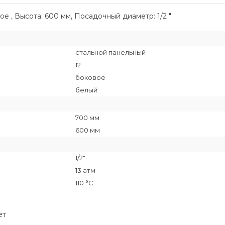
е , Высота: 600 мм, Посадочный диаметр: 1/2 "
стальной панельный
12
боковое
белый
700 мм
600 мм
1/2"
13 атм
110 °C
ет