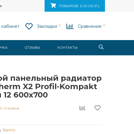
ск, ул. Ваупшасова, д. 10, пом. 131
ТОВАРОВ: 0 (0.00 Р.)
0
0
 кабинет
Закладки
Сравнение
ОЧКА
ОТЗЫВЫ
КОНТАКТЫ
ой панельный радиатор
herm X2 Profil-Kompakt
 12 600x700
0 отзывов
:
Kermi