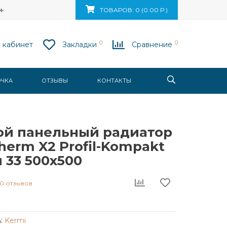
ск, ул. Ваупшасова, д. 10, пом. 131
ТОВАРОВ: 0 (0.00 Р.)
0
0
 кабинет
Закладки
Сравнение
ОЧКА
ОТЗЫВЫ
КОНТАКТЫ
ой панельный радиатор
herm X2 Profil-Kompakt
 33 500x500
0 отзывов
:
Kermi