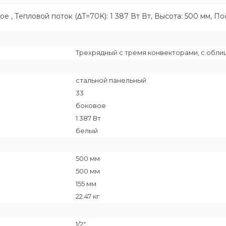
е , Тепловой поток (ΔT=70K): 1 387 Вт Вт, Высота: 500 мм, По
Трехрядный с тремя конвекторами, с обли
стальной панельный
33
боковое
1 387 Вт
белый
500 мм
500 мм
155 мм
22.47 кг
1/2"