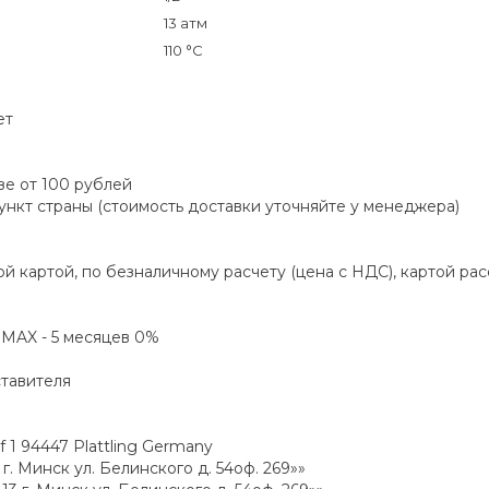
13 атм
110 °C
ет
зе от 100 рублей
пункт страны (стоимость доставки уточняйте у менеджера)
й картой, по безналичному расчету (цена с НДС), картой ра
а MAX - 5 месяцев 0%
ставителя
1 94447 Plattling Germany
. Минск ул. Белинского д. 54оф. 269»»