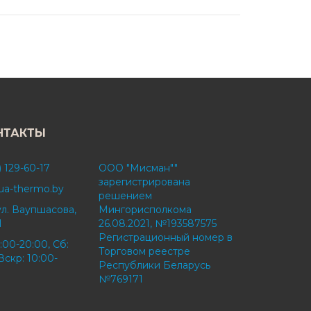
НТАКТЫ
) 129-60-17
ООО "Мисман""
зарегистрирована
ua-thermo.by
решением
ул. Ваупшасова,
Мингорисполкома
1
26.08.2021, №193587575
Регистрационный номер в
:00-20:00, Сб:
Торговом реестре
Вскр: 10:00-
Республики Беларусь
№769171