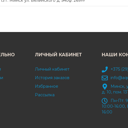
 г. Минск ул. Белинского д. 54оф. 269»»
ЕЛЬНО
ЛИЧНЫЙ КАБИНЕТ
НАШИ КО
и
Личный кабинет
+375 (29
ми
История заказов
info@aq
Избранное
Минск, 
д. 10, пом. 13
Рассылка
Пн-Пт: 9
10:00-16:00, 
16:00