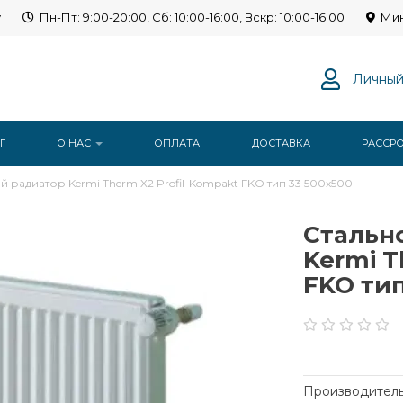
y
Пн-Пт: 9:00-20:00, Сб: 10:00-16:00, Вскр: 10:00-16:00
Мин
Личный
Г
О НАС
ОПЛАТА
ДОСТАВКА
РАССР
 радиатор Kermi Therm X2 Profil-Kompakt FKO тип 33 500x500
Стальн
Kermi T
FKO тип
Производитель