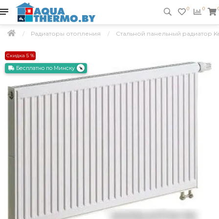
0
0
Радиаторы отопления
Стальной панельный радиатор Kerm
Скидка 5 %
Бесплатно по Минску