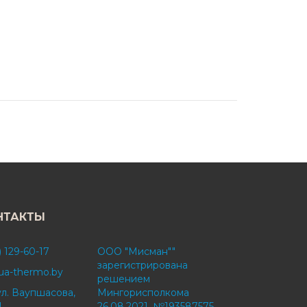
НТАКТЫ
) 129-60-17
ООО "Мисман""
зарегистрирована
ua-thermo.by
решением
ул. Ваупшасова,
Мингорисполкома
1
26.08.2021, №193587575