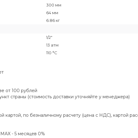
300 мм
64 мм
6.86 кг
1/2"
13 атм
110 °C
ет
зе от 100 рублей
пункт страны (стоимость доставки уточняйте у менеджера)
й картой, по безналичному расчету (цена с НДС), картой ра
а MAX - 5 месяцев 0%