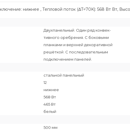
ключение: нижнее , Тепловой поток (ΔT=70K): 568 Вт Вт, Высо
Двухпанельный. Один ряд конвек-
тивного оребрения. С боковыми
планками и верхней декоративной
решёткой. С последовательным
подключением панелей.
стальной панельный
12
нижнее
568 Вт
465 Вт
белый
500 мм