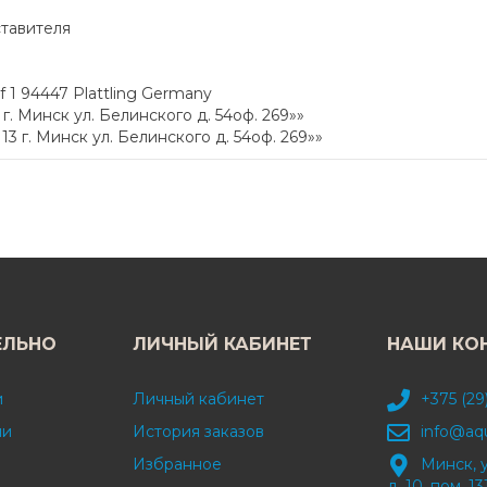
ставителя
1 94447 Plattling Germany
. Минск ул. Белинского д. 54оф. 269»»
 г. Минск ул. Белинского д. 54оф. 269»»
ЕЛЬНО
ЛИЧНЫЙ КАБИНЕТ
НАШИ КО
и
Личный кабинет
+375 (29
ми
История заказов
info@aq
Избранное
Минск, 
д. 10, пом. 13