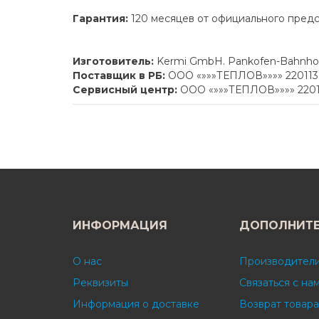
Гарантия:
120 месяцев от официального пред
Изготовитель:
Kermi GmbH. Pankofen-Bahnhof 
Поставщик в РБ:
ООО «»»»ТЕПЛОВ»»»» 220113 г
Сервисный центр:
ООО «»»»ТЕПЛОВ»»»» 220113
ИНФОРМАЦИЯ
ДОПОЛНИТ
О нас
Производител
Реквизиты
Связаться с на
Информация о доставке
Возврат товара