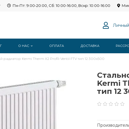
y
Пн-Пт: 9:00-20:00, Сб: 10:00-16:00, Вскр: 10:00-16:00
Мин
Личный
Г
О НАС
ОПЛАТА
ДОСТАВКА
РАССР
радиатор Kermi Therm X2 Profil-Ventil FTV тип 12 300x500
Стальн
Kermi T
тип 12 
Производитель