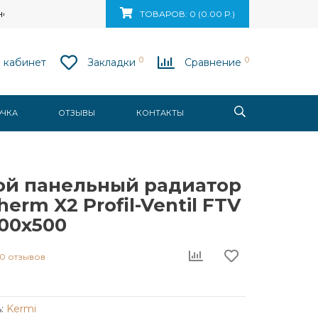
ск, ул. Ваупшасова, д. 10, пом. 131
ТОВАРОВ: 0 (0.00 Р.)
0
0
 кабинет
Закладки
Сравнение
ОЧКА
ОТЗЫВЫ
КОНТАКТЫ
ой панельный радиатор
herm X2 Profil-Ventil FTV
300x500
0 отзывов
:
Kermi