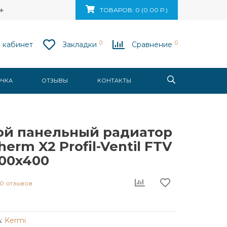
ск, ул. Ваупшасова, д. 10, пом. 131
ТОВАРОВ: 0 (0.00 Р.)
0
0
 кабинет
Закладки
Сравнение
ОЧКА
ОТЗЫВЫ
КОНТАКТЫ
ой панельный радиатор
herm X2 Profil-Ventil FTV
500x400
0 отзывов
:
Kermi