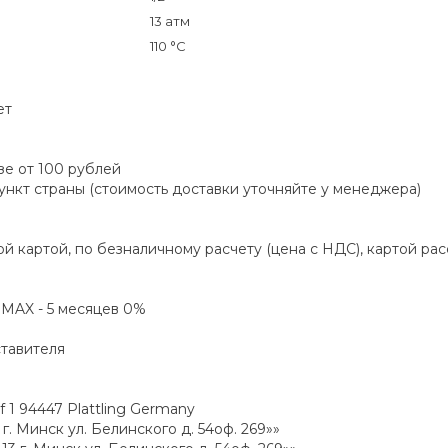
13 атм
110 °C
ет
зе от 100 рублей
пункт страны (стоимость доставки уточняйте у менеджера)
й картой, по безналичному расчету (цена с НДС), картой ра
а MAX - 5 месяцев 0%
ставителя
1 94447 Plattling Germany
. Минск ул. Белинского д. 54оф. 269»»