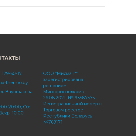
НТАКТЫ
) 129-60-17
ООО "Мисман""
зарегистрирована
ua-thermo.by
решением
ул. Ваупшасова,
Мингорисполкома
1
26.08.2021, №193587575
Регистрационный номер в
:00-20:00, Сб:
Торговом реестре
Вскр: 10:00-
Республики Беларусь
№769171