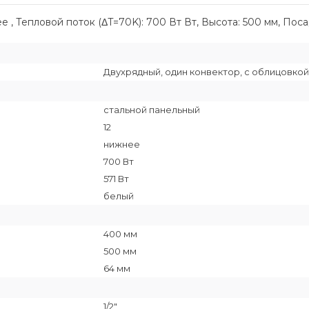
 , Тепловой поток (ΔT=70K): 700 Вт Вт, Высота: 500 мм, Поса
Двухрядный, один конвектор, с облицовкой
стальной панельный
12
нижнее
700 Вт
571 Вт
белый
400 мм
500 мм
64 мм
1/2"