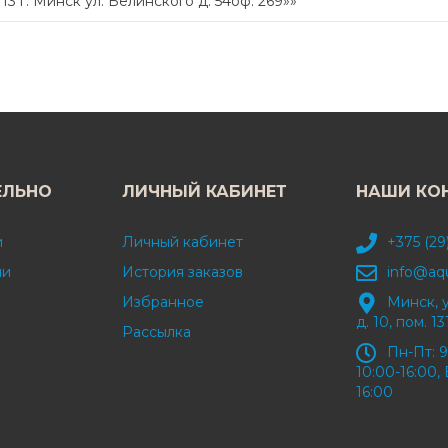
 г. Минск ул. Белинского д. 54оф. 269»»
ЕЛЬНО
ЛИЧНЫЙ КАБИНЕТ
НАШИ КО
и
Личный кабинет
+375 (29
ми
История заказов
info@aq
Избранное
Минск, 
д. 10, пом. 13
Рассылка
Пн-Пт: 9
10:00-16:00, 
16:00