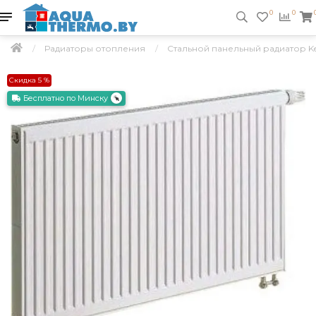
0
0
Радиаторы отопления
Стальной панельный радиатор Kerm
Скидка 5 %
Бесплатно по Минску