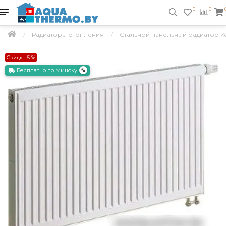
0
0
Радиаторы отопления
Стальной панельный радиатор Kerm
Скидка 5 %
Бесплатно по Минску