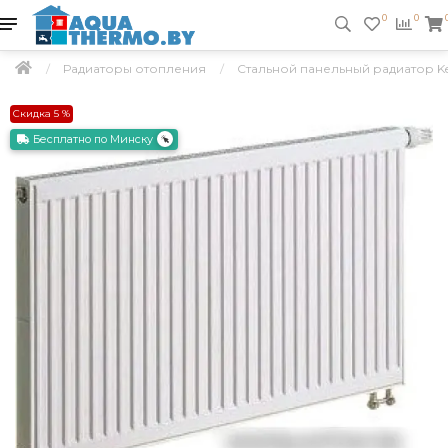
0
0
Радиаторы отопления
Стальной панельный радиатор Kerm
Скидка 5 %
Бесплатно по Минску