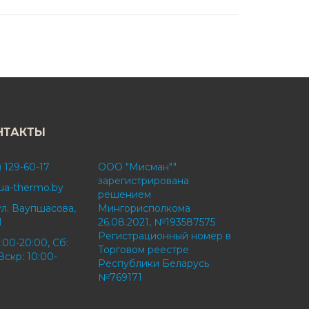
НТАКТЫ
) 129-60-17
ООО "Мисман""
зарегистрирована
ua-thermo.by
решением
ул. Ваупшасова,
Мингорисполкома
1
26.08.2021, №193587575
Регистрационный номер в
:00-20:00, Сб:
Торговом реестре
Вскр: 10:00-
Республики Беларусь
№769171