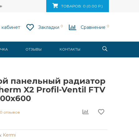
ск, ул. Ваупшасова, д. 10, пом. 131
ТОВАРОВ: 0 (0.00 Р.)
0
0
 кабинет
Закладки
Сравнение
ОЧКА
ОТЗЫВЫ
КОНТАКТЫ
ой панельный радиатор
herm X2 Profil-Ventil FTV
500x600
0 отзывов
:
Kermi