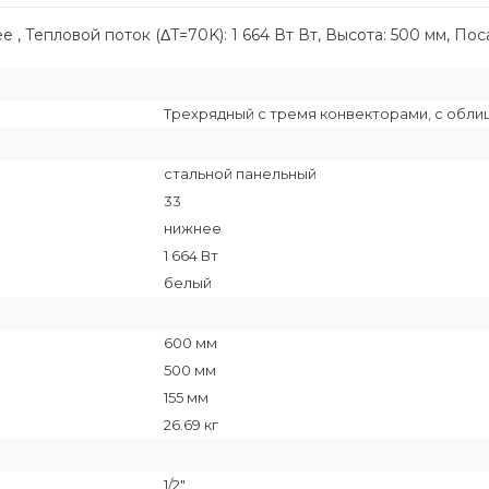
, Тепловой поток (ΔT=70K): 1 664 Вт Вт, Высота: 500 мм, Пос
Трехрядный с тремя конвекторами, с обли
стальной панельный
33
нижнее
1 664 Вт
белый
600 мм
500 мм
155 мм
26.69 кг
1/2"