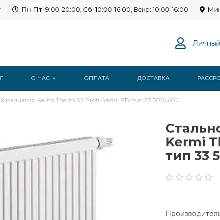
y
Пн-Пт: 9:00-20:00, Сб: 10:00-16:00, Вскр: 10:00-16:00
Мин
Личный
Г
О НАС
ОПЛАТА
ДОСТАВКА
РАССР
радиатор Kermi Therm X2 Profil-Ventil FTV тип 33 500x600
Стальн
Kermi T
тип 33 
Производитель