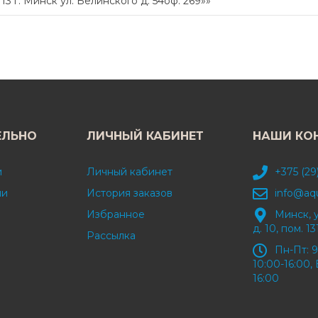
 г. Минск ул. Белинского д. 54оф. 269»»
ЕЛЬНО
ЛИЧНЫЙ КАБИНЕТ
НАШИ КО
и
Личный кабинет
+375 (29
ми
История заказов
info@aq
Избранное
Минск, 
д. 10, пом. 13
Рассылка
Пн-Пт: 9
10:00-16:00, 
16:00