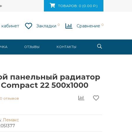
ск, ул. Ваупшасова, д. 10, пом. 131
ТОВАРОВ: 0 (0.00 Р.)
0
0
 кабинет
Закладки
Сравнение
ОЧКА
ОТЗЫВЫ
КОНТАКТЫ
ой панельный радиатор
Compact 22 500x1000
0 отзывов
:
Лемакс
t051377