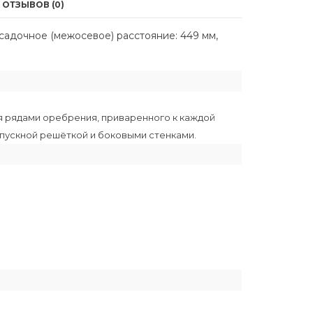
ОТЗЫВОВ (0)
осадочное (межосевое) расстояние: 449 мм,
мя рядами оребрения, приваренного к каждой
ыпускной решёткой и боковыми стенками.