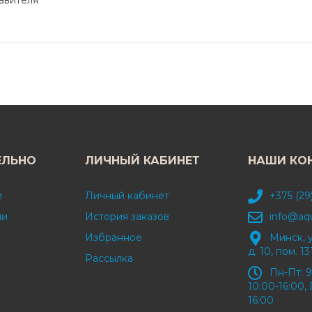
авителя
ЕЛЬНО
ЛИЧНЫЙ КАБИНЕТ
НАШИ КО
и
Личный кабинет
+375 (29
ми
История заказов
info@aq
Избранное
Минск, 
д. 10, пом. 13
Рассылка
Пн-Пт: 9
10:00-16:00, 
16:00