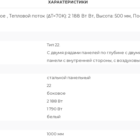
ХАРАКТЕРИСТИКИ
е , Тепловой поток (ΔT=70K): 2 188 Вт Вт, Высота: 500 мм, П
Тип 22.
С двумя рядами панелей по глубине с дву
панели с внутренней стороны, с воздухов
стальной панельный
22
боковое
2 188 Вт
1 790 Вт
белый
1000 мм