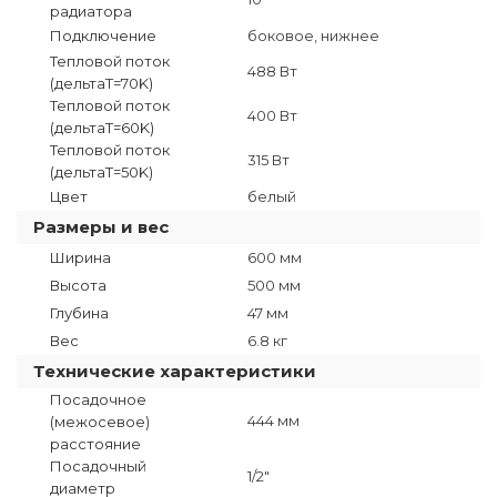
радиатора
Подключение
боковое, нижнее
Тепловой поток
488 Вт
(дельтаT=70K)
Тепловой поток
400 Вт
(дельтаТ=60K)
Тепловой поток
315 Вт
(дельтаТ=50K)
Цвет
белый
Размеры и вес
Ширина
600 мм
Высота
500 мм
Глубина
47 мм
Вес
6.8 кг
Технические характеристики
Посадочное
444 мм
(межосевое)
расстояние
Посадочный
1/2"
диаметр