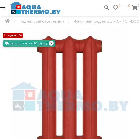
0
0
Радиаторы отопления
Чугунный радиатор МС-140 М500
Скидка 5 %
Бесплатно по Минску