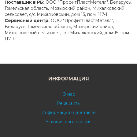
Поставщик в РБ:
ООО "ПрофитПластМеталл", Беларусь,
Гомельская область, Мозырский район, Михалковский
сельсовет, с/с Михалковский, дом 15, пом. 117-1
Сервисный центр:
ООО "ПрофитПластМеталл",
Беларусь, Гомельская область, Мозырский район,
Михалковский сельсовет, с/с Михалковский, дом 15, пом.
117-1
ИНФОРМАЦИЯ
О нас
Реквизиты
Информация о доставке
Условия соглашения