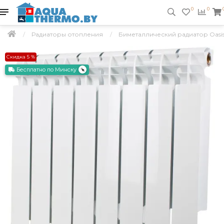
0
0
Радиаторы отопления
Биметаллический радиатор Oasis 
Скидка 5 %
Бесплатно по Минску