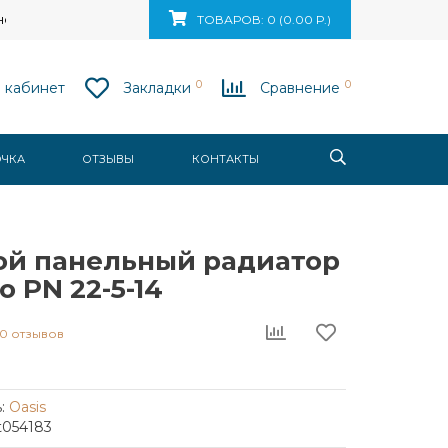
ск, ул. Ваупшасова, д. 10, пом. 131
ТОВАРОВ: 0 (0.00 Р.)
0
0
 кабинет
Закладки
Сравнение
ОЧКА
ОТЗЫВЫ
КОНТАКТЫ
ой панельный радиатор
o PN 22-5-14
0 отзывов
:
Oasis
t054183