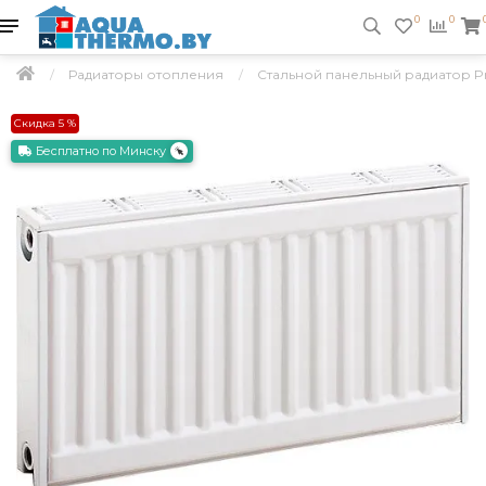
0
0
Радиаторы отопления
Стальной панельный радиатор Prad
Скидка 5 %
Бесплатно по Минску