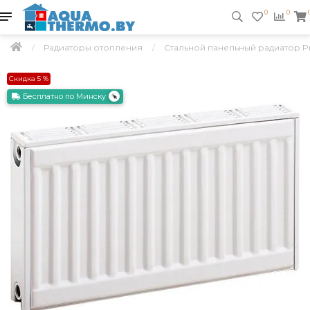
0
0
Радиаторы отопления
Стальной панельный радиатор Prad
Скидка 5 %
Бесплатно по Минску