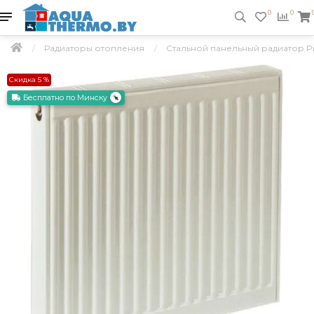
0
0
Радиаторы отопления
Стальной панельный радиатор Prad
Скидка 5 %
Бесплатно по Минску