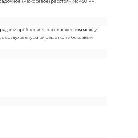
осадочное (межосевое) расстояние: 450 мм,
днорядным оребрением, расположенным между
, с воздуховыпускной решеткой и боковыми