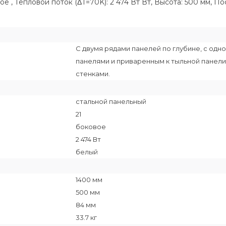
е , Тепловой поток (ΔT=70K): 2 474 Вт Вт, Высота: 500 мм, П
С двумя рядами панелей по глубине, с о
панелями и приваренным к тыльной панели
стенками.
стальной панельный
21
боковое
2 474 Вт
белый
1400 мм
500 мм
84 мм
33.7 кг