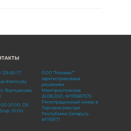
НТАКТЫ
) 129-60-17
ООО "Мисман""
зарегистрирована
ua-thermo.by
решением
ул. Ваупшасова,
Мингорисполкома
1
26.08.2021, №193587575
Регистрационный номер в
:00-20:00, Сб:
Торговом реестре
Вскр: 10:00-
Республики Беларусь
№769171