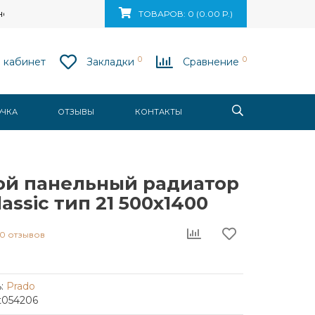
ск, ул. Ваупшасова, д. 10, пом. 131
ТОВАРОВ: 0 (0.00 Р.)
0
0
 кабинет
Закладки
Сравнение
ОЧКА
ОТЗЫВЫ
КОНТАКТЫ
ой панельный радиатор
lassic тип 21 500x1400
0 отзывов
:
Prado
t054206