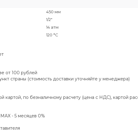
450 мм
1/2"
14 атм
120 °C
ет
зе от 100 рублей
пункт страны (стоимость доставки уточняйте у менеджера)
й картой, по безналичному расчету (цена с НДС), картой ра
а MAX - 5 месяцев 0%
ставителя