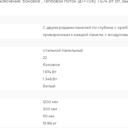
ключение: боковое , Тепловой поток (ΔT=70K): 1 674 Вт Вт, 
С двумя рядами панелей по глубине с ор
приваренным к каждой панели, с воздухов
стальной панельный
22
боковое
1 674 Вт
1 346 Вт
белый
1200 мм
300 мм
110 мм
19.86 кг