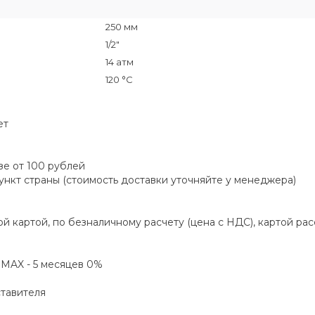
250 мм
1/2"
14 атм
120 °C
ет
зе от 100 рублей
пункт страны (стоимость доставки уточняйте у менеджера)
й картой, по безналичному расчету (цена с НДС), картой ра
а MAX - 5 месяцев 0%
ставителя