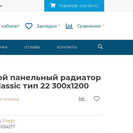
ск, ул. Ваупшасова, д. 10, пом. 131
ТОВАРОВ: 0 (0.00 Р.)
0
0
 кабинет
Закладки
Сравнение
ОЧКА
ОТЗЫВЫ
КОНТАКТЫ
ой панельный радиатор
lassic тип 22 300x1200
0 отзывов
:
Prado
t054217