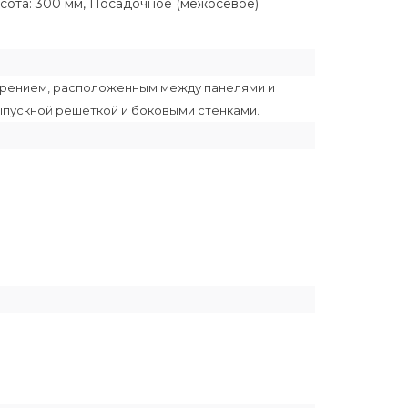
Высота: 300 мм, Посадочное (межосевое)
ебрением, расположенным между панелями и
ыпускной решеткой и боковыми стенками.