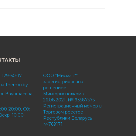
НТАКТЫ
) 129-60-17
ООО "Мисман""
зарегистрирована
ua-thermo.by
решением
ул. Ваупшасова,
Мингорисполкома
1
26.08.2021, №193587575
Регистрационный номер в
:00-20:00, Сб:
Торговом реестре
Вскр: 10:00-
Республики Беларусь
№769171