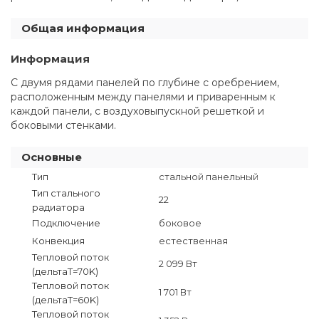
Общая информация
Информация
С двумя рядами панелей по глубине с оребрением,
расположенным между панелями и приваренным к
каждой панели, с воздуховыпускной решеткой и
боковыми стенками.
Основные
Тип
стальной панельный
Тип стального
22
радиатора
Подключение
боковое
Конвекция
естественная
Тепловой поток
2 099 Вт
(дельтаT=70K)
Тепловой поток
1 701 Вт
(дельтаТ=60K)
Тепловой поток