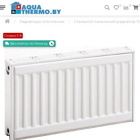
0
0
Радиаторы отопления
Стальной панельный радиатор Pra
Скидка 5 %
Бесплатно по Минску