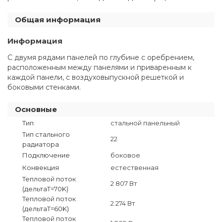
Общая информация
Информация
С двумя рядами панелей по глубине с оребрением,
расположенным между панелями и приваренным к
каждой панели, с воздуховыпускной решеткой и
боковыми стенками.
Основные
Тип
стальной панельный
Тип стального
22
радиатора
Подключение
боковое
Конвекция
естественная
Тепловой поток
2 807 Вт
(дельтаT=70K)
Тепловой поток
2 274 Вт
(дельтаТ=60K)
Тепловой поток