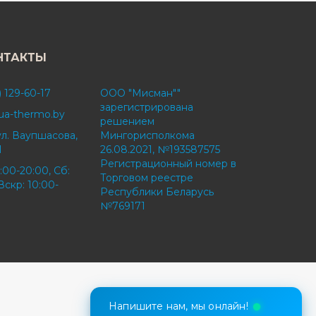
НТАКТЫ
) 129-60-17
ООО "Мисман""
зарегистрирована
ua-thermo.by
решением
ул. Ваупшасова,
Мингорисполкома
1
26.08.2021, №193587575
Регистрационный номер в
:00-20:00, Сб:
Торговом реестре
Вскр: 10:00-
Республики Беларусь
№769171
Напишите нам, мы онлайн!