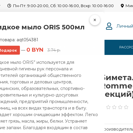
y
Пн-Пт: 9:00-20:00, Сб: 10:00-16:00, Вскр: 10:00-16:00
Мин
×
дкое мыло ORIS 500мл
Личный
товара:
aqt054381
Г
О НАС
ОПЛАТА
ДОСТАВКА
РАССР
0 BYN
—
3.74 р.
Подарок
адиатор Rommer Optima Bm 500 (9 секций)
кое мыло ORIS” используется для
невной гигиены рук персонала и
етителей организаций общественного
Бимета
ния, торговых и деловых центров,
Rommer
цинских, образовательных, спортивно-
секций
ровительных и культурно-досуговых
еждений, предприятий промышленности,
иниц, на всех видах транспорта и в быту.
адает хорошим очищающим эффектом. Легко
яет грязь, масла, жиры, белки. Устраняет
ие запахи. Благодаря входящим в состав
Производитель