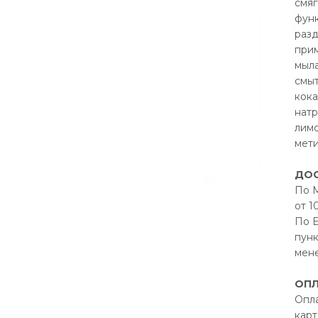
смя
функ
разд
прим
мыла
смыт
кок
натр
лимо
мети
ДОС
По М
от 1
По Б
пунк
мен
ОПЛ
Опла
ОПИСАНИЕ
карт