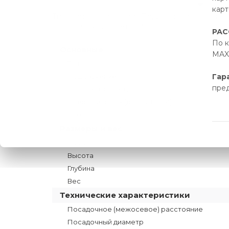
карт
Тип: биметаллический , Подключение: боковое ,
Посадочный диаметр: 1 "
РАС
По к
Основные
MAX 
Тип
Подключение
Гар
пре
Количество секций
Тепловой поток (дельтаT=70K)
Цвет
Размеры и вес
Ширина
Высота
Глубина
Вес
Технические характеристики
Посадочное (межосевое) расстояние
Посадочный диаметр