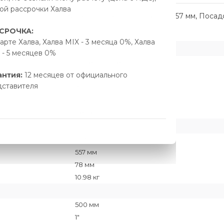
ой рассрочки Халва
 Тепловой поток (ΔT=70K): 1 164 Вт Вт, Высота: 557 мм, Поса
СРОЧКА:
арте Халва, Халва MIX - 3 месяца 0%, Халва
- 5 месяцев 0%
биметаллический
антия:
12 месяцев от официального
боковое
дставителя
9
1 164 Вт
белый
693 мм
557 мм
78 мм
10.98 кг
500 мм
1"