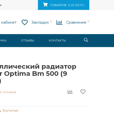
ск, ул. Ваупшасова, д. 10, пом. 131
ТОВАРОВ: 0 (0.00 Р.)
0
0
 кабинет
Закладки
Сравнение
ОЧКА
ОТЗЫВЫ
КОНТАКТЫ
ллический радиатор
 Optima Bm 500 (9
)
0 отзывов
:
Rommer