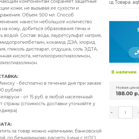
гчающим компонентам сохраняет защитные
Код Товара: aq
ции кожи, не вызывая ее сухости и
ражения. Объем: 500 мл. Способ
енения: нанести небольшое количество
 на кожу, добиться образования пены и
ь водой. Состав: вода, лауретсульфат натрия,
амидопропилбетаин, кокамид ДЭА, хлорид
ия, гликоль дистеарат, отдушка, соль ЭДТА,
нная кислота, метилхлоризотиазолинон,
лизотиазолинон.
В наличии
ТАВКА:
инску - бесплатно в течении дня при заказе
Новая цена
00 рублей
188.00 р
еларуси - от 15 руб. в любой населенный
т страны (стоимость доставки уточняйте у
еджера)
-
АТА:
тить за товар можно наличными, банковской
ХАРАКТЕРИСТИКИ
ой, по безналичному расчету (цена с НДС),