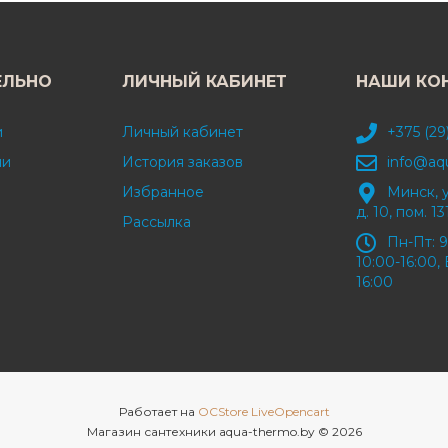
ЕЛЬНО
ЛИЧНЫЙ КАБИНЕТ
НАШИ КО
и
Личный кабинет
+375 (29
ми
История заказов
info@aq
Избранное
Минск, 
д. 10, пом. 13
Рассылка
Пн-Пт: 9
10:00-16:00, 
16:00
Работает на
OCStore LiveOpencart
Магазин сантехники aqua-thermo.by © 2026