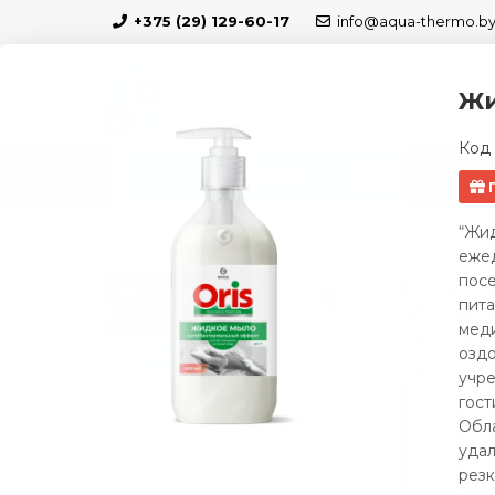
+375 (29) 129-60-17
info@aqua-thermo.b
Жи
Код 
КАТАЛОГ
БЛО
Радиаторы отопления
Биметаллический р
“Жид
ежед
пос
Подарок
пита
Скидка 5 %
меди
оздо
Бесплатно по Минску
учр
гост
Обл
удал
резк