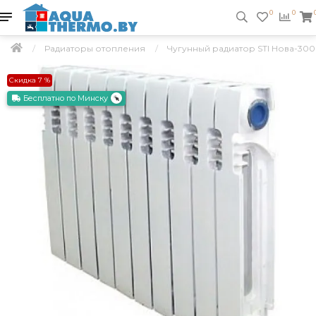
0
0
Радиаторы отопления
Чугунный радиатор STI Нова-300 
Скидка 7 %
Бесплатно по Минску