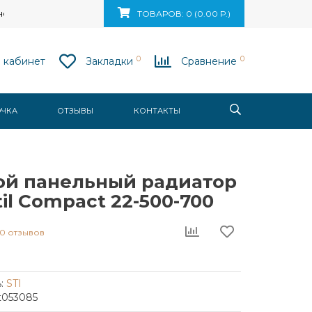
ск, ул. Ваупшасова, д. 10, пом. 131
ТОВАРОВ: 0 (0.00 Р.)
0
0
 кабинет
Закладки
Сравнение
ОЧКА
ОТЗЫВЫ
КОНТАКТЫ
ой панельный радиатор
til Compact 22-500-700
0 отзывов
:
STI
t053085