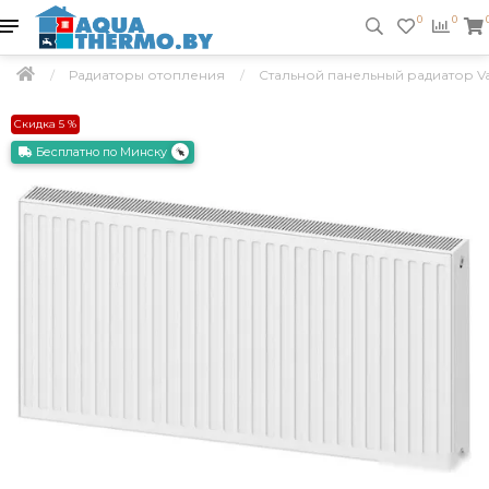
0
0
Радиаторы отопления
Стальной панельный радиатор Val
Скидка 5 %
Бесплатно по Минску