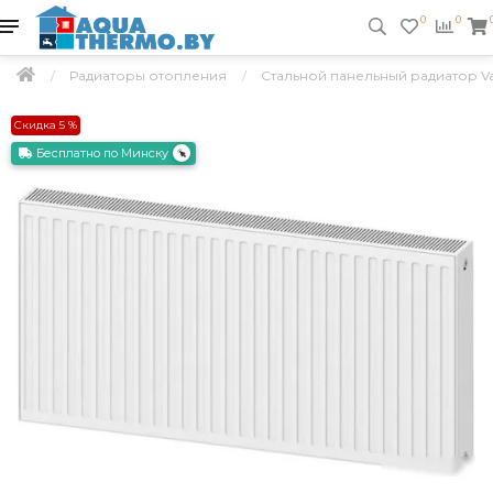
0
0
Радиаторы отопления
Стальной панельный радиатор Val
Скидка 5 %
Бесплатно по Минску